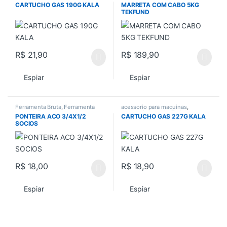
Acessorios gerais
,
Todos
manual
,
Ferramentas
,
CARTUCHO GAS 190G KALA
MARRETA COM CABO 5KG
Ferramentas em Geral
,
Todos
TEKFUND
R$
21,90
R$
189,90
Espiar
Espiar
Ferramenta Bruta
,
Ferramenta
acessorio para maquinas
,
manual
,
Ferramentas
,
Acessorios gerais
,
Todos
PONTEIRA ACO 3/4X1/2
CARTUCHO GAS 227G KALA
Ferramentas em Geral
,
Todos
SOCIOS
R$
18,00
R$
18,90
Espiar
Espiar