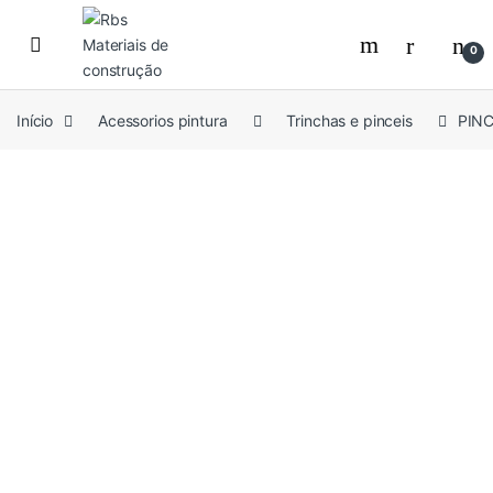
Skip to navigation
Skip to content
0
Início
Acessorios pintura
Trinchas e pinceis
PINC