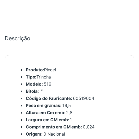
Descrição
Produto:
Pincel
Tipo:
Trincha
Modelo:
519
Bitola:
1″
Código do Fabricante:
60519004
Peso em gramas:
19,5
Altura em Cm emb:
2,8
Largura em CM emb:
1
Comprimento em CM emb:
0,024
Origem:
0 Nacional