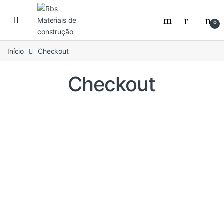
Skip to navigation
Skip to content
0
Início
Checkout
Checkout