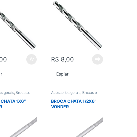
00
R$
8,00
ar
Espiar
os gerais
,
Brocas e
Acessorios gerais
,
Brocas e
erramenta manual
,
Serras
,
Ferramenta manual
,
Todos
 CHATA 1X6″
BROCA CHATA 1/2X6″
R
VONDER