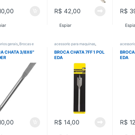
10,00
R$
42,00
R$
39
iar
Espiar
Espi
rios gerais
,
Brocas e
acessorio para maquinas
,
acessori
,
Ferramenta manual
,
Brocas e Serras
,
Todos
Brocas e
A CHATA 3/8X6″
BROCA CHATA 7FF 1 POL
BROCA 
DER
EDA
EDA
10,00
R$
14,00
R$
12