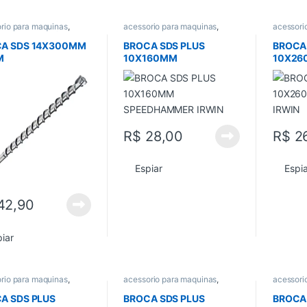
rio para maquinas
,
acessorio para maquinas
,
acessori
 e Serras
,
Parafusadeira
Brocas e Serras
,
Ferramentas
,
Brocas e
eira
,
Todos
Todos
Todos
A SDS 14X300MM
BROCA SDS PLUS
BROCA
M
10X160MM
10X26
SPEEDHAMMER IRWIN
IRWIN
R$
28,00
R$
26
Espiar
Espi
42,90
iar
rio para maquinas
,
acessorio para maquinas
,
acessori
 e Serras
,
Ferramentas
,
Brocas e Serras
,
Ferramentas
,
Brocas e
Todos
Todos
A SDS PLUS
BROCA SDS PLUS
BROCA