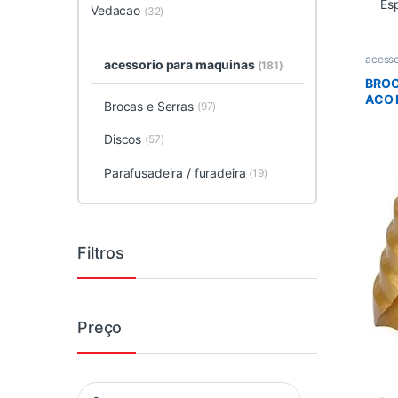
Esp
Vedacao
(32)
acesso
acessorio para maquinas
(181)
Brocas
BROC
ACO 
Brocas e Serras
(97)
MM 
Discos
(57)
Parafusadeira / furadeira
(19)
Filtros
Preço
Preço mínimo
Preço máximo