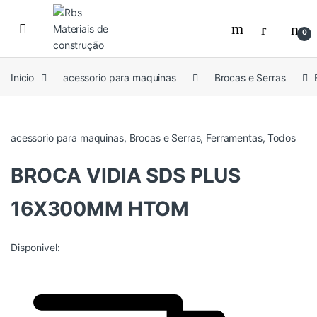
Skip to navigation
Skip to content
0
Início
acessorio para maquinas
Brocas e Serras
acessorio para maquinas
,
Brocas e Serras
,
Ferramentas
,
Todos
BROCA VIDIA SDS PLUS
16X300MM HTOM
Disponivel: