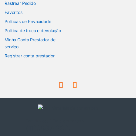
Rastrear Pedido
Favoritos
Politicas de Privacidade
Politica de troca e devolução
Minha Conta Prestador de
serviço
Registrar conta prestador
Tem duvidas ? Entre em contato!
(11)3887-9925