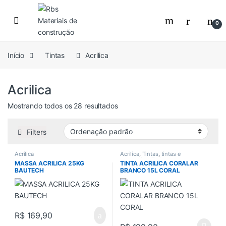
Skip to navigation
Skip to content
0
Início
Tintas
Acrilica
Acrilica
Mostrando todos os 28 resultados
Filters
Acrilica
Acrilica
,
Tintas
,
tintas e
acessorios
,
Todos
MASSA ACRILICA 25KG
TINTA ACRILICA CORALAR
BAUTECH
BRANCO 15L CORAL
R$
169,90