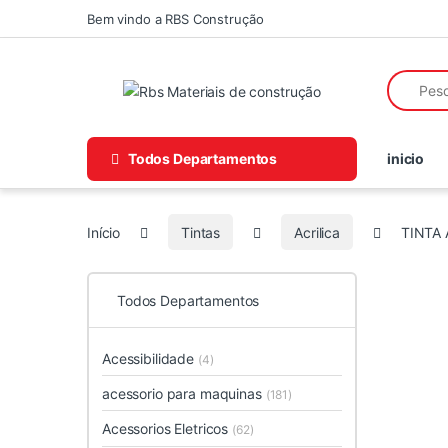
Skip to navigation
Skip to content
Bem vindo a RBS Construção
Search fo
Todos Departamentos
inicio
Início
Tintas
Acrilica
TINTA 
Todos Departamentos
Acessibilidade
(4)
acessorio para maquinas
(181)
Acessorios Eletricos
(62)