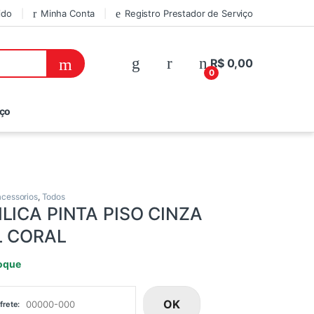
ido
Minha Conta
Registro Prestador de Serviço
R$
0,00
0
iço
 acessorios
,
Todos
ILICA PINTA PISO CINZA
L CORAL
oque
OK
frete: