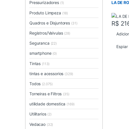
LA DE R
Pressurizadores
(1)
Produto Limpeza
(18)
R$
21
Quadros e Disjuntores
(31)
Registros/Valvulas
(28)
Adicio
Seguranca
(22)
Espiar
smartphone
(0)
Tintas
(113)
tintas e acessorios
(329)
Todos
(2.075)
Torneiras e Filtros
(35)
utilidade domestica
(169)
Utilitarios
(2)
Vedacao
(32)