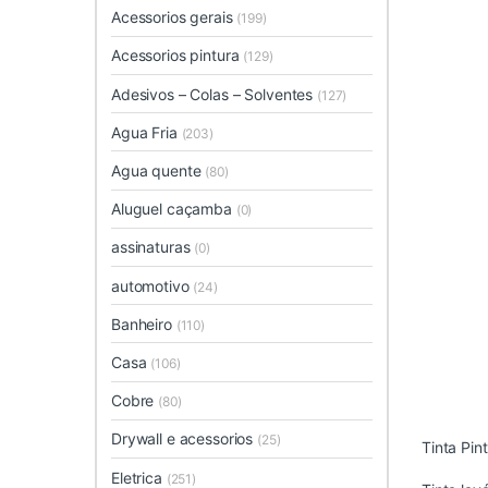
Acessorios gerais
(199)
Acessorios pintura
(129)
Adesivos – Colas – Solventes
(127)
Agua Fria
(203)
Agua quente
(80)
Aluguel caçamba
(0)
assinaturas
(0)
automotivo
(24)
Banheiro
(110)
Casa
(106)
Cobre
(80)
Drywall e acessorios
(25)
Tinta Pin
Eletrica
(251)