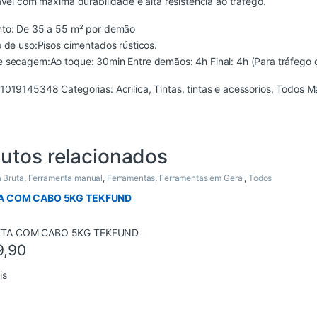
ável com máxima durabilidade e alta resistência ao tráfego.
to: De 35 a 55 m² por demão
 de uso:Pisos cimentados rústicos.
 secagem:Ao toque: 30min Entre demãos: 4h Final: 4h (Para tráfego 
1019145348
Categorias:
Acrilica
,
Tintas
,
tintas e acessorios
,
Todos
M
utos relacionados
 Bruta
,
Ferramenta manual
,
Ferramentas
,
Ferramentas em Geral
,
Todos
A COM CABO 5KG TEKFUND
9,90
is