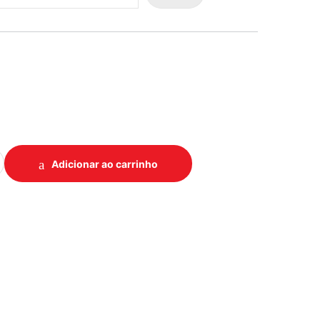
NTA PISO CINZA MEDIO 3,6L CORAL quantidade
Adicionar ao carrinho