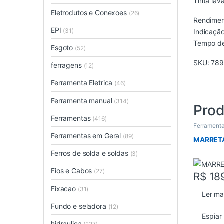
Tinta lav
Eletrodutos e Conexoes
(26)
Rendimen
EPI
(31)
Indicação
Tempo de
Esgoto
(52)
SKU:
789
ferragens
(12)
Ferramenta Eletrica
(46)
Ferramenta manual
(314)
Prod
Ferramentas
(416)
Ferramenta
Ferramentas em Geral
(89)
MARRET
Ferros de solda e soldas
(3)
Fios e Cabos
(27)
R$
18
Fixacao
(31)
Ler ma
Fundo e seladora
(12)
Espiar
hidraulica