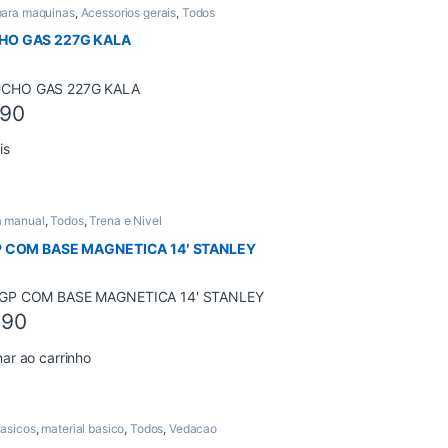
para maquinas
,
Acessorios gerais
,
Todos
HO GAS 227G KALA
,90
is
a manual
,
Todos
,
Trena e Nivel
P COM BASE MAGNETICA 14′ STANLEY
,90
nar ao carrinho
Basicos
,
material basico
,
Todos
,
Vedacao