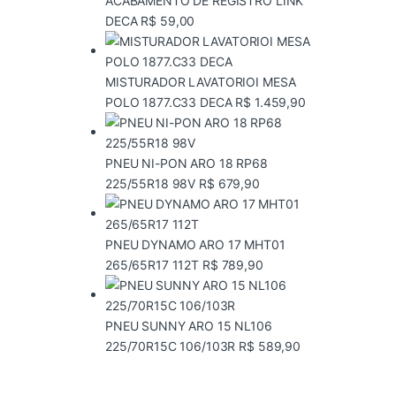
ACABAMENTO DE REGISTRO LINK
DECA
R$
59,00
MISTURADOR LAVATORIOI MESA
POLO 1877.C33 DECA
R$
1.459,90
PNEU NI-PON ARO 18 RP68
225/55R18 98V
R$
679,90
PNEU DYNAMO ARO 17 MHT01
265/65R17 112T
R$
789,90
PNEU SUNNY ARO 15 NL106
225/70R15C 106/103R
R$
589,90