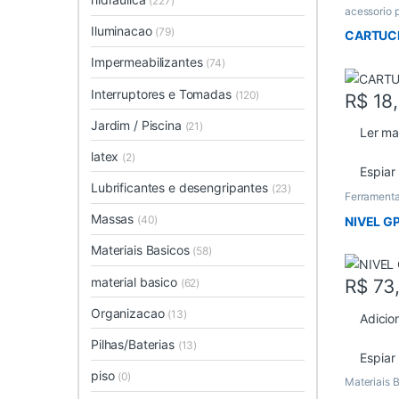
(227)
acessorio 
Iluminacao
(79)
CARTUC
Impermeabilizantes
(74)
Interruptores e Tomadas
(120)
R$
18
Jardim / Piscina
(21)
Ler ma
latex
(2)
Espiar
Lubrificantes e desengripantes
(23)
Ferrament
Massas
(40)
NIVEL G
Materiais Basicos
(58)
material basico
R$
73
(62)
Organizacao
(13)
Adicio
Pilhas/Baterias
(13)
Espiar
piso
(0)
Materiais 