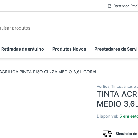
Rastrear Ped
r:
Retiradas de entulho
Produtos Novos
Prestadores de Serv
ACRILICA PINTA PISO CINZA MEDIO 3,6L CORAL
Acrilica
,
Tintas
,
tintas e
TINTA ACR
MEDIO 3,6
Disponivel:
5 em est
Simulador de 