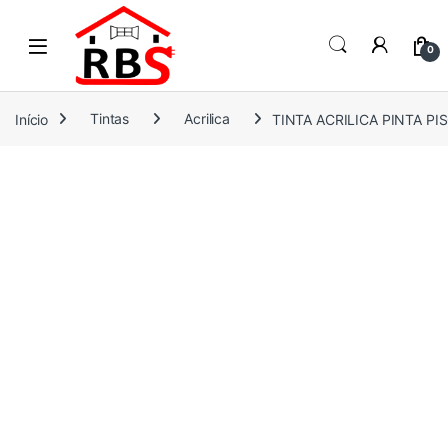
Skip to navigation
Skip to content
0
Início
Tintas
Acrilica
TINTA ACRILICA PINTA PI