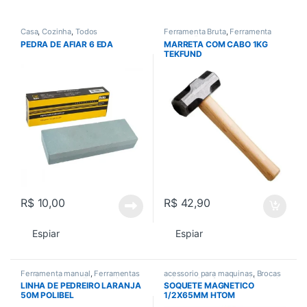
Casa
,
Cozinha
,
Todos
Ferramenta Bruta
,
Ferramenta
manual
,
Ferramentas
,
PEDRA DE AFIAR 6 EDA
MARRETA COM CABO 1KG
Ferramentas em Geral
,
Todos
TEKFUND
R$
10,00
R$
42,90
Espiar
Espiar
Ferramenta manual
,
Ferramentas
acessorio para maquinas
,
Brocas
em Geral
,
Todos
,
Trena e Nivel
e Serras
,
Parafusadeira / furadeira
,
LINHA DE PEDREIRO LARANJA
SOQUETE MAGNETICO
Todos
50M POLIBEL
1/2X65MM HTOM