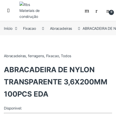
Skip to navigation
Skip to content
0
Início
Fixacao
Abracadeiras
ABRACADEIRA DE 
Abracadeiras
,
ferragens
,
Fixacao
,
Todos
ABRACADEIRA DE NYLON
TRANSPARENTE 3,6X200MM
100PCS EDA
Disponivel: