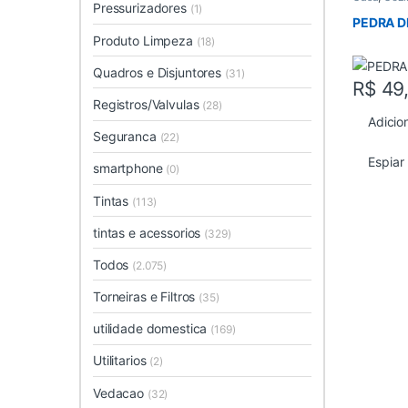
Pressurizadores
(1)
PEDRA D
Produto Limpeza
(18)
Quadros e Disjuntores
(31)
R$
49
Registros/Valvulas
(28)
Adicio
Seguranca
(22)
Espiar
smartphone
(0)
Tintas
(113)
tintas e acessorios
(329)
Todos
(2.075)
Torneiras e Filtros
(35)
utilidade domestica
(169)
Utilitarios
(2)
Vedacao
(32)