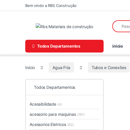
Skip to navigation
Skip to content
Bem vindo a RBS Construção
Search fo
Todos Departamentos
inicio
Início
Agua Fria
Tubos e Conexões
Todos Departamentos
Acessibilidade
(4)
acessorio para maquinas
(181)
Acessorios Eletricos
(62)