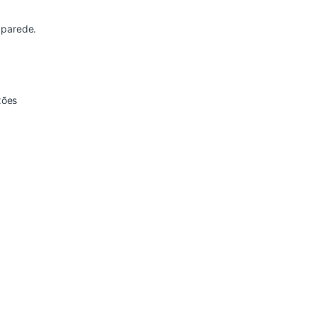
 parede.
xões