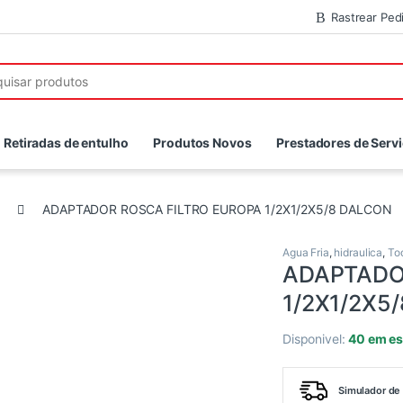
Rastrear Ped
r:
Retiradas de entulho
Produtos Novos
Prestadores de Serv
ADAPTADOR ROSCA FILTRO EUROPA 1/2X1/2X5/8 DALCON
Agua Fria
,
hidraulica
,
To
ADAPTADO
1/2X1/2X5
Disponivel:
40 em e
Simulador de 