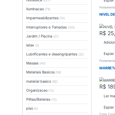
Espiar
(227)
Ferrament
Iluminacao
(79)
NIVEL D
Impermeabilizantes
(74)
Interruptores e Tomadas
(120)
R$
25
Jardim / Piscina
(21)
Adicio
latex
(2)
Espiar
Lubrificantes e desengripantes
(23)
Ferramenta
Massas
(40)
MARRET
Materiais Basicos
(58)
material basico
(62)
R$
18
Organizacao
(13)
Ler ma
Pilhas/Baterias
(13)
Espiar
piso
(0)
Casa
,
Cozi