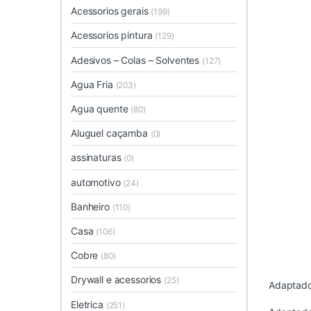
Acessorios gerais
(199)
Acessorios pintura
(129)
Adesivos – Colas – Solventes
(127)
Agua Fria
(203)
Agua quente
(80)
Aluguel caçamba
(0)
assinaturas
(0)
automotivo
(24)
Banheiro
(110)
Casa
(106)
Cobre
(80)
Drywall e acessorios
(25)
Adaptador
Eletrica
(251)