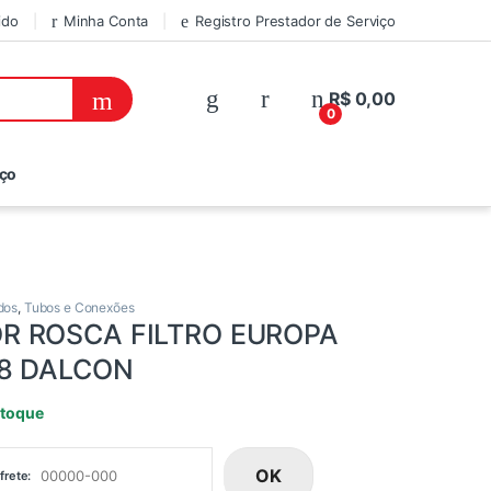
ido
Minha Conta
Registro Prestador de Serviço
R$
0,00
0
iço
dos
,
Tubos e Conexões
R ROSCA FILTRO EUROPA
/8 DALCON
stoque
OK
frete: