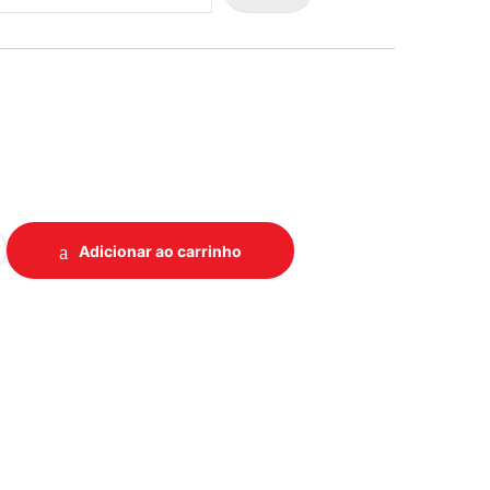
FILTRO EUROPA 1/2X1/2X5/8 DALCON quantidade
Adicionar ao carrinho