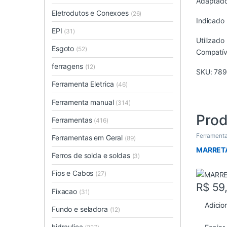
Adaptador
Eletrodutos e Conexoes
(26)
Indicado 
EPI
(31)
Utilizado 
Esgoto
(52)
Compatív
ferragens
(12)
SKU:
78
Ferramenta Eletrica
(46)
Ferramenta manual
(314)
Prod
Ferramentas
(416)
Ferramenta
Ferramentas em Geral
(89)
MARRETA
Ferros de solda e soldas
(3)
Fios e Cabos
(27)
R$
59
Fixacao
(31)
Adicio
Fundo e seladora
(12)
hidraulica