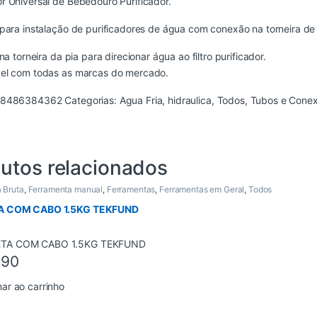
 Universal de Bebedouro Purificador.
para instalação de purificadores de água com conexão na torneira de
na torneira da pia para direcionar água ao filtro purificador.
el com todas as marcas do mercado.
98486384362
Categorias:
Agua Fria
,
hidraulica
,
Todos
,
Tubos e Cone
utos relacionados
 Bruta
,
Ferramenta manual
,
Ferramentas
,
Ferramentas em Geral
,
Todos
 COM CABO 1.5KG TEKFUND
,90
nar ao carrinho