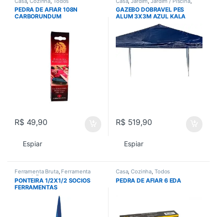
Casa
,
Cozinha
,
Todos
Casa
,
Jardim
,
Jardim / Piscina
,
Piscina
,
Todos
PEDRA DE AFIAR 108N
GAZEBO DOBRAVEL PES
CARBORUNDUM
ALUM 3X3M AZUL KALA
R$
49,90
R$
519,90
Espiar
Espiar
Ferramenta Bruta
,
Ferramenta
Casa
,
Cozinha
,
Todos
manual
,
Ferramentas
,
PONTEIRA 1/2X1/2 SOCIOS
PEDRA DE AFIAR 6 EDA
Ferramentas em Geral
,
Todos
FERRAMENTAS