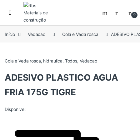
Skip to navigation
Skip to content
0
Início
Vedacao
Cola e Veda rosca
ADESIVO PLA
Cola e Veda rosca
,
hidraulica
,
Todos
,
Vedacao
ADESIVO PLASTICO AGUA
FRIA 175G TIGRE
Disponivel: