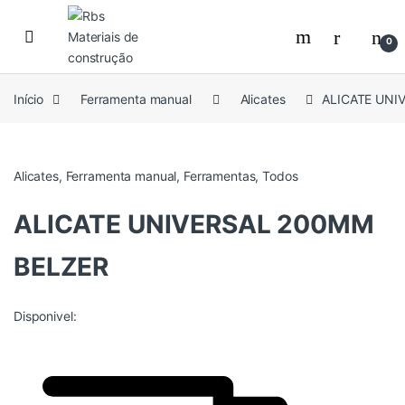
Skip to navigation
Skip to content
0
Início
Ferramenta manual
Alicates
ALICATE UNI
Alicates
,
Ferramenta manual
,
Ferramentas
,
Todos
ALICATE UNIVERSAL 200MM
BELZER
Disponivel: