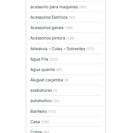
acessorio para maquinas
(181)
Acessorios Eletricos
(62)
Acessorios gerais
(199)
Acessorios pintura
(129)
Adesivos – Colas – Solventes
(127)
Agua Fria
(203)
Agua quente
(80)
Aluguel caçamba
(0)
assinaturas
(0)
automotivo
(24)
Banheiro
(110)
Casa
(106)
Cobre
(80)