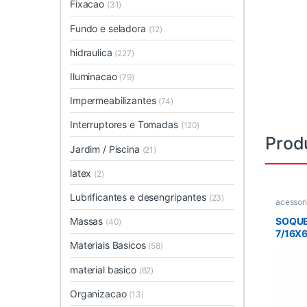
Fixacao
(31)
Fundo e seladora
(12)
hidraulica
(227)
Iluminacao
(79)
Impermeabilizantes
(74)
Interruptores e Tomadas
(120)
Prod
Jardim / Piscina
(21)
latex
(2)
Lubrificantes e desengripantes
(23)
acessor
Parafusa
SOQU
Massas
(40)
7/16X
Materiais Basicos
(58)
material basico
(62)
Organizacao
(13)