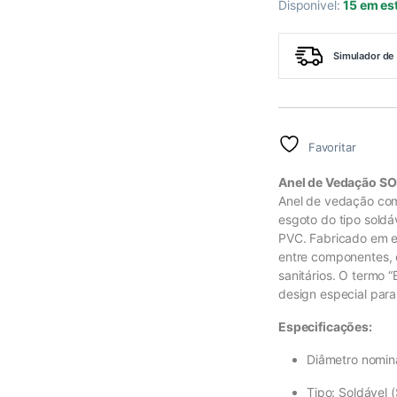
Disponivel:
15 em es
Simulador de 
Favoritar
Anel de Vedação S
Anel de vedação com
esgoto do tipo sold
PVC. Fabricado em el
entre componentes, 
sanitários. O termo “
design especial par
Especificações:
Diâmetro nomin
Tipo: Soldável 