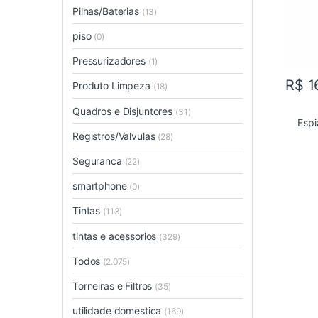
Pilhas/Baterias
(13)
piso
(0)
Pressurizadores
(1)
R$
1
Produto Limpeza
(18)
Quadros e Disjuntores
(31)
Espi
Registros/Valvulas
(28)
Seguranca
(22)
smartphone
(0)
Tintas
(113)
tintas e acessorios
(329)
Todos
(2.075)
Torneiras e Filtros
(35)
utilidade domestica
(169)