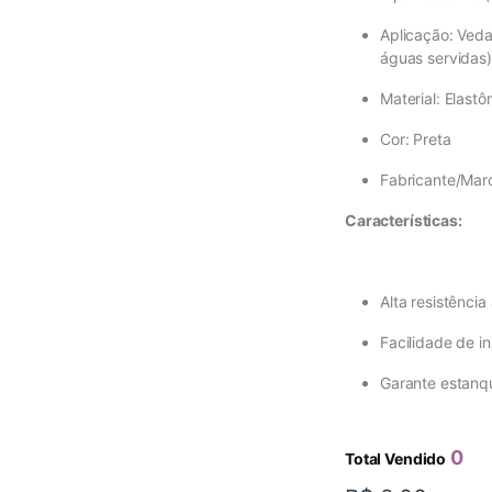
Aplicação: Ved
águas servidas)
Material: Elas
Cor: Preta
Fabricante/Marca
Características:
Alta resistênci
Facilidade de i
Garante estanqu
0
Total Vendido