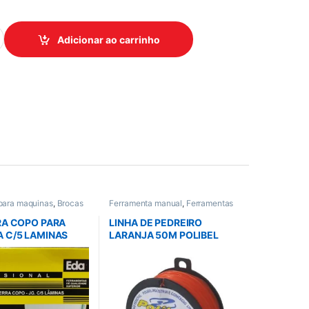
SOLD 25MM ESTRELA quantidade
Adicionar ao carrinho
 para maquinas
,
Brocas
Ferramenta manual
,
Ferramentas
arafusadeira /
em Geral
,
Todos
,
Trena e Nivel
Todos
RA COPO PARA
LINHA DE PEDREIRO
 C/5 LAMINAS
LARANJA 50M POLIBEL