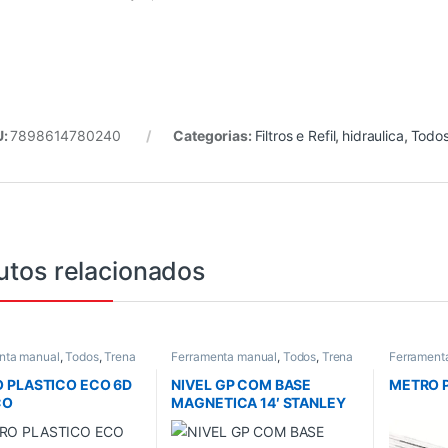
U:
7898614780240
Categorias:
Filtros e Refil
,
hidraulica
,
Todo
utos relacionados
nta manual
,
Todos
,
Trena
Ferramenta manual
,
Todos
,
Trena
Ferrament
e Nivel
e Nivel
 PLASTICO ECO 6D
NIVEL GP COM BASE
METRO P
CO
MAGNETICA 14′ STANLEY