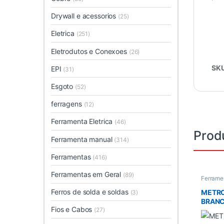
Drywall e acessorios
(25)
Eletrica
(251)
Eletrodutos e Conexoes
(26)
SK
EPI
(31)
Esgoto
(52)
ferragens
(12)
Ferramenta Eletrica
(46)
Prod
Ferramenta manual
(314)
Ferramentas
(416)
Ferramentas em Geral
(89)
Ferrame
e Nivel
Ferros de solda e soldas
METRO
(3)
BRAN
Fios e Cabos
(27)