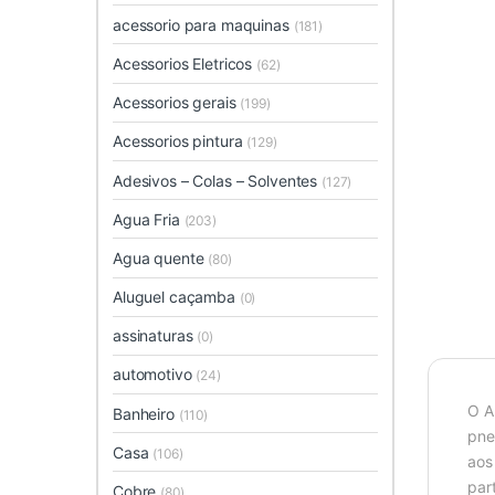
acessorio para maquinas
(181)
Acessorios Eletricos
(62)
Acessorios gerais
(199)
Acessorios pintura
(129)
Adesivos – Colas – Solventes
(127)
Agua Fria
(203)
Agua quente
(80)
Aluguel caçamba
(0)
assinaturas
(0)
automotivo
(24)
O A
Banheiro
(110)
pne
Casa
(106)
aos
par
Cobre
(80)