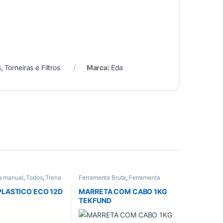
s
,
Torneiras e Filtros
Marca:
Eda
a manual
,
Todos
,
Trena
Ferramenta Bruta
,
Ferramenta
manual
,
Ferramentas
,
Ferramentas em Geral
,
Todos
LASTICO ECO 12D
MARRETA COM CABO 1KG
TEKFUND