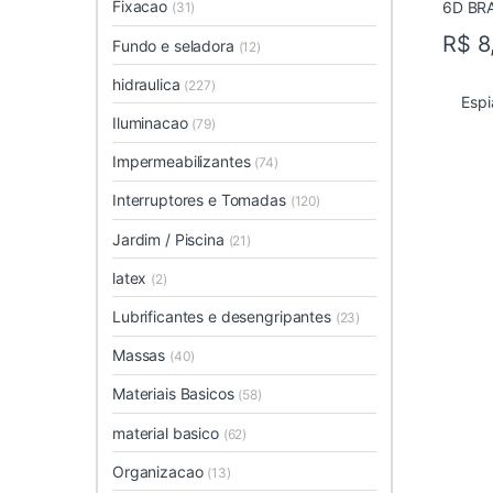
Fixacao
(31)
R$
8
Fundo e seladora
(12)
hidraulica
(227)
Espi
Iluminacao
(79)
Impermeabilizantes
(74)
Interruptores e Tomadas
(120)
Jardim / Piscina
(21)
latex
(2)
Lubrificantes e desengripantes
(23)
Massas
(40)
Materiais Basicos
(58)
material basico
(62)
Organizacao
(13)