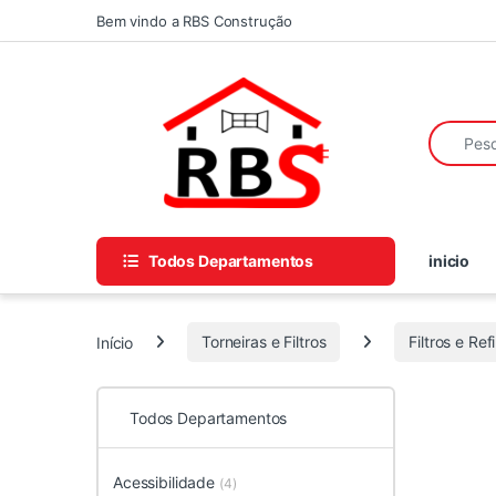
Skip to navigation
Skip to content
Bem vindo a RBS Construção
Search fo
Todos Departamentos
inicio
Início
Torneiras e Filtros
Filtros e Refi
Todos Departamentos
Acessibilidade
(4)