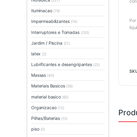
(227)
con
Iluminacao
(79)
Por
Impermeabilizantes
(74)
líqu
Interruptores e Tomadas
(120)
Jardim / Piscina
(21)
latex
(2)
Lubrificantes e desengripantes
(23)
SK
Massas
(40)
Materiais Basicos
(58)
material basico
(62)
Organizacao
(13)
Prod
Pilhas/Baterias
(13)
piso
(0)