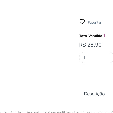
Favoritar
1
Total Vendido
R$
28,90
ANTI-INSET MULTI-
Descrição
eticida Anti-Inset Aerosol Jimo é um multi-inseticida à base de água, e