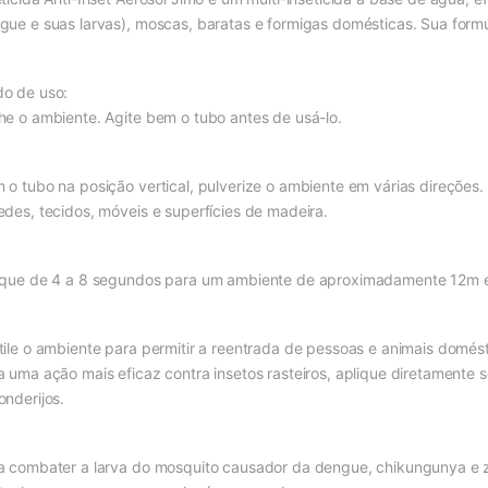
gue e suas larvas), moscas, baratas e formigas domésticas. Sua formu
o de uso:
he o ambiente. Agite bem o tubo antes de usá-lo.
 o tubo na posição vertical, pulverize o ambiente em várias direçõe
edes, tecidos, móveis e superfícies de madeira.
ique de 4 a 8 segundos para um ambiente de aproximadamente 12m e 
tile o ambiente para permitir a reentrada de pessoas e animais domést
a uma ação mais eficaz contra insetos rasteiros, aplique diretamente
onderijos.
a combater a larva do mosquito causador da dengue, chikungunya e z