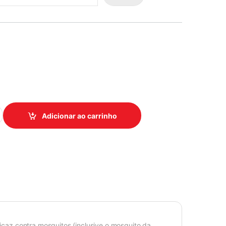
INSETICIDA AEROSOL 300ML JIMO quantidade
Adicionar ao carrinho
ficaz contra mosquitos (inclusive o mosquito da