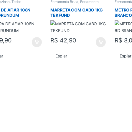
ozinha
,
Todos
Ferramenta Bruta
,
Ferramenta
Ferrament
manual
,
Ferramentas
,
e Nivel
Ferramentas em Geral
,
Todos
 DE AFIAR 108N
MARRETA COM CABO 1KG
METRO 
ORUNDUM
TEKFUND
BRANC
9,90
R$
42,90
R$
8,
ar
Espiar
Espiar