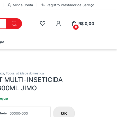
Minha Conta
Registro Prestador de Serviço
R$
0,00
0
iço
eza
,
Todos
,
utilidade domestica
T MULTI-INSETICIDA
300ML JIMO
oque
OK
frete: