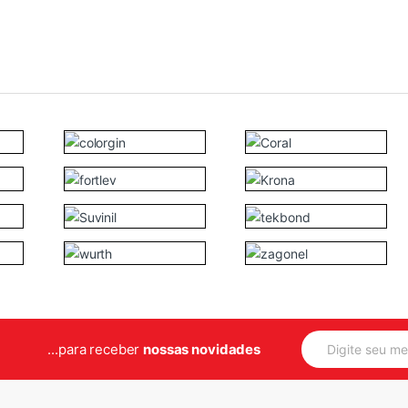
E
...para receber
nossas novidades
m
a
i
l