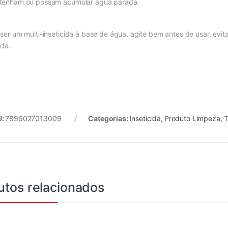
tenham ou possam acumular água parada.
 ser um multi-inseticida à base de água, agite bem antes de usar, evi
ida.
U:
7896027013009
Categorias:
Inseticida
,
Produto Limpeza
,
T
utos relacionados