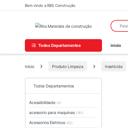
Skip to navigation
Skip to content
Bem vindo a RBS Construção
Search fo
Todos Departamentos
inicio
Início
Produto Limpeza
Inseticida
Todos Departamentos
Acessibilidade
(4)
acessorio para maquinas
(181)
Acessorios Eletricos
(62)