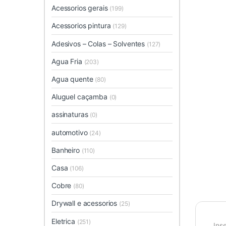
Acessorios gerais
(199)
Acessorios pintura
(129)
Adesivos – Colas – Solventes
(127)
Agua Fria
(203)
Agua quente
(80)
Aluguel caçamba
(0)
assinaturas
(0)
automotivo
(24)
Banheiro
(110)
Casa
(106)
Cobre
(80)
Drywall e acessorios
(25)
Eletrica
(251)
Ins