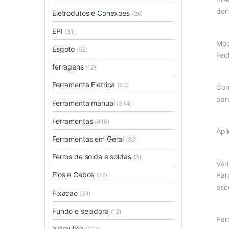
den
Eletrodutos e Conexoes
(26)
EPI
(31)
Mod
Esgoto
(52)
Fec
ferragens
(12)
Ferramenta Eletrica
(46)
Com
par
Ferramenta manual
(314)
Ferramentas
(416)
Apl
Ferramentas em Geral
(89)
Ferros de solda e soldas
(3)
Ven
Fios e Cabos
Par
(27)
esc
Fixacao
(31)
Fundo e seladora
(12)
Par
hidraulica