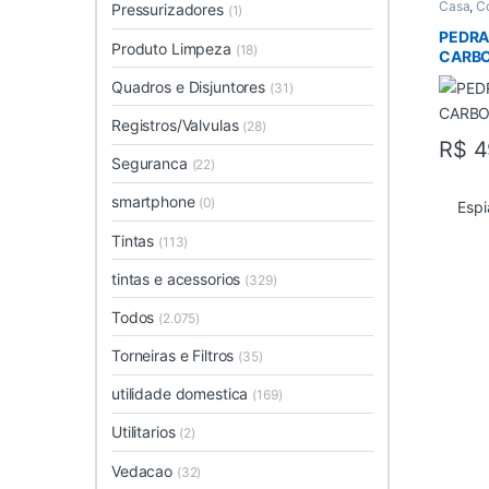
Casa
,
C
Pressurizadores
(1)
PEDRA
Produto Limpeza
(18)
CARB
Quadros e Disjuntores
(31)
Registros/Valvulas
(28)
R$
4
Seguranca
(22)
smartphone
(0)
Espi
Tintas
(113)
tintas e acessorios
(329)
Todos
(2.075)
Torneiras e Filtros
(35)
utilidade domestica
(169)
Utilitarios
(2)
Vedacao
(32)