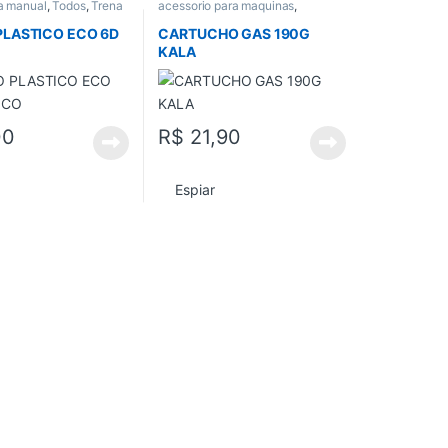
a manual
,
Todos
,
Trena
acessorio para maquinas
,
Acessorios gerais
,
Todos
PLASTICO ECO 6D
CARTUCHO GAS 190G
O
KALA
00
R$
21,90
Espiar