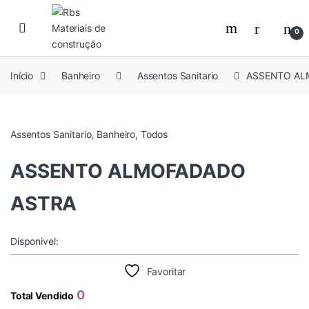
Skip to navigation
Skip to content
0
Início
Banheiro
Assentos Sanitario
ASSENTO AL
Assentos Sanitario
,
Banheiro
,
Todos
ASSENTO ALMOFADADO
ASTRA
Disponivel:
Favoritar
0
Total Vendido