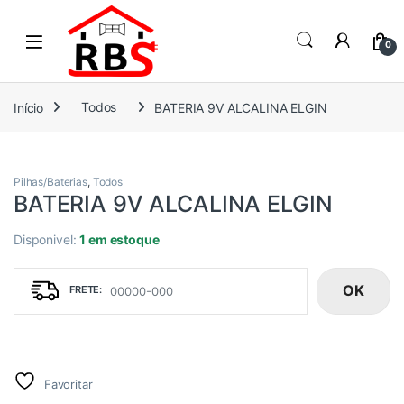
Skip to navigation
Skip to content
0
Início
Todos
BATERIA 9V ALCALINA ELGIN
Pilhas/Baterias
,
Todos
BATERIA 9V ALCALINA ELGIN
Disponivel:
1 em estoque
OK
Favoritar