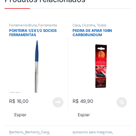
Ferramenta Bruta
,
Ferramenta
Casa
,
Cozinha
,
Todos
manual
,
Ferramentas
,
PONTEIRA 1/2X1/2 SOCIOS
PEDRA DE AFIAR 108N
Ferramentas em Geral
,
Todos
FERRAMENTAS
CARBORUNDUM
R$
16,00
R$
49,90
Espiar
Espiar
Banheiro
,
Banheiro
,
Casa
,
acessorio para maquinas
,
Cozinha
,
Esgoto
,
Sifao
,
Todos
Acessorios gerais
,
Todos