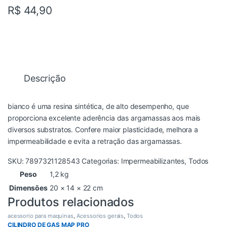
R$
44,90
Descrição
bianco é uma resina sintética, de alto desempenho, que
proporciona excelente aderência das argamassas aos mais
diversos substratos. Confere maior plasticidade, melhora a
impermeabilidade e evita a retração das argamassas.
SKU:
7897321128543
Categorias:
Impermeabilizantes
,
Todos
Peso
1,2 kg
Dimensões
20 × 14 × 22 cm
Produtos relacionados
acessorio para maquinas
,
Acessorios gerais
,
Todos
CILINDRO DE GAS MAP PRO