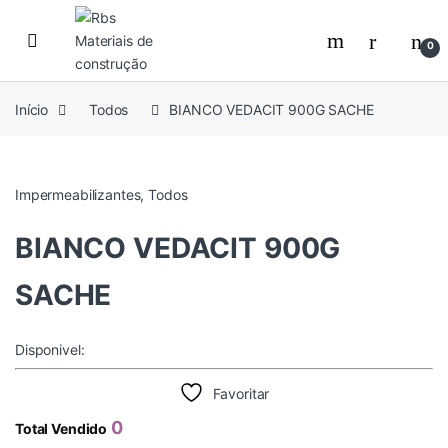
Skip to navigation
Skip to content
0
Início
Todos
BIANCO VEDACIT 900G SACHE
Impermeabilizantes
,
Todos
BIANCO VEDACIT 900G
SACHE
Disponivel:
Favoritar
0
Total Vendido