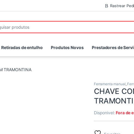
Rastrear Ped
r:
Retiradas de entulho
Produtos Novos
Prestadores de Serv
M TRAMONTINA
Ferramenta manual
,
Fer
CHAVE CO
TRAMONT
Disponivel:
Fora de 