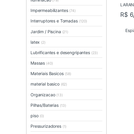
(79)
Impermeabilizantes
(74)
R$
6
Interruptores e Tomadas
(120)
Espi
Jardim / Piscina
(21)
latex
(2)
Lubrificantes e desengripantes
(23)
Massas
(40)
Materiais Basicos
(58)
material basico
(62)
Organizacao
(13)
Pilhas/Baterias
(13)
piso
(0)
Pressurizadores
(1)