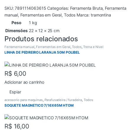
SKU:
7891114063615
Categorias:
Ferramenta Bruta
,
Ferramenta
manual
,
Ferramentas em Geral
,
Todos
Marca:
tramontina
Peso
1 kg
Dimensões
22 × 12 × 25 cm
Produtos relacionados
Ferramenta manual
,
Ferramentas em Geral
,
Todos
,
Trena e Nivel
LINHA DE PEDREIRO LARANJA 50M POLIBEL
R$
6,00
Adicionar ao carrinho
Espiar
acessorio para maquinas
,
Parafusadeira / furadeira
,
Todos
SOQUETE MAGNETICO 7/16X65M HTOM
R$
16,00