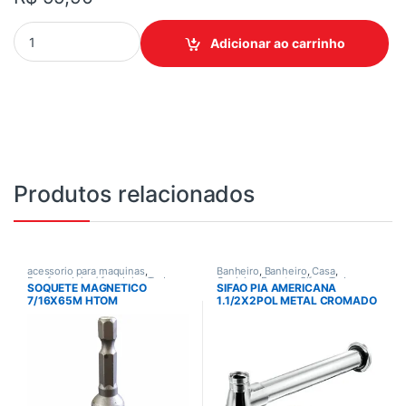
CHUVEIRO MAXI BANHO ULTRA LORENZETTI quantidade
Adicionar ao carrinho
Produtos relacionados
acessorio para maquinas
,
Banheiro
,
Banheiro
,
Casa
,
Parafusadeira / furadeira
,
Todos
Cozinha
,
Esgoto
,
Sifao
,
Todos
SOQUETE MAGNETICO
SIFAO PIA AMERICANA
7/16X65M HTOM
1.1/2X2POL METAL CROMADO
ESTEVES