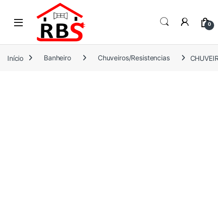
Skip to navigation
Skip to content
0
Início
Banheiro
Chuveiros/Resistencias
CHUVEI