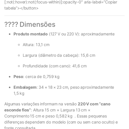
[:not(:hover):not(:focus-within)]:opacity-0″ aria-label=”Copiar
tabela”></button>
???? Dimensões
Produto montado
(127 V ou 220 V): aproximadamente
Altura: 13,1 cm
Largura (diâmetro da cabeça): 15,6 cm
Profundidade (com cano): 41,6 cm
Peso
: cerca de 0,759 kg
Embalagem
: 34 × 18 × 23 cm, peso aproximadamente
1,5 kg
Algumas variações informam na versão
220 V com “cano
esconde fios”
: Altura 15 cm × Largura 13 cm ×
Comprimento 15 cm e peso 0,582 kg
. Essas pequenas
diferenças dependem do modelo (com ou sem cano oculto) e
fonte consultada.