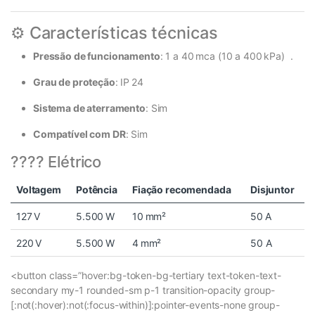
⚙️ Características técnicas
Pressão de funcionamento
: 1 a 40 mca (10 a 400 kPa)
.
Grau de proteção
: IP 24
Sistema de aterramento
: Sim
Compatível com DR
: Sim
???? Elétrico
Voltagem
Potência
Fiação recomendada
Disjuntor
127 V
5.500 W
10 mm²
50 A
220 V
5.500 W
4 mm²
50 A
<button class=”hover:bg-token-bg-tertiary text-token-text-
secondary my-1 rounded-sm p-1 transition-opacity group-
[:not(:hover):not(:focus-within)]:pointer-events-none group-