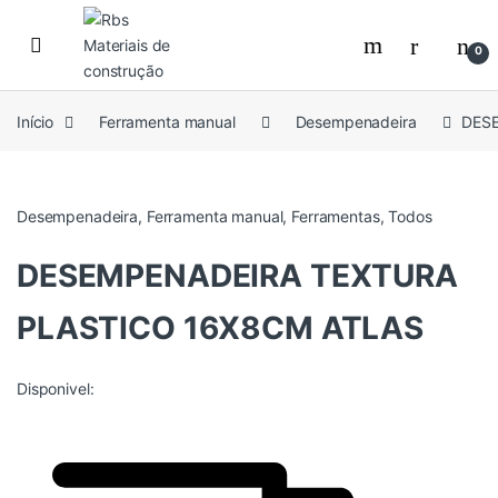
Skip to navigation
Skip to content
0
Início
Ferramenta manual
Desempenadeira
DES
Desempenadeira
,
Ferramenta manual
,
Ferramentas
,
Todos
DESEMPENADEIRA TEXTURA
PLASTICO 16X8CM ATLAS
Disponivel: