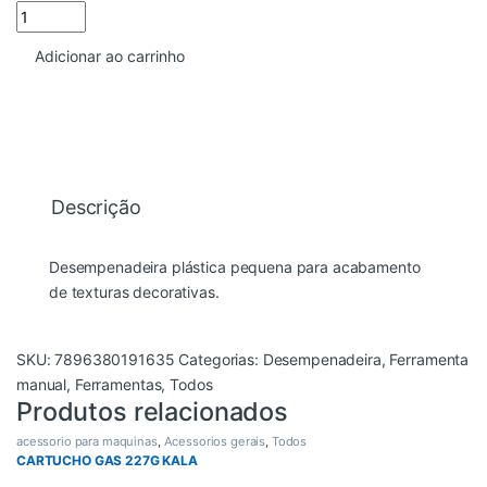
DESEMPENADEIRA TEXTURA PLASTICO 16X8CM ATLAS quantid
Adicionar ao carrinho
Descrição
Desempenadeira plástica pequena para acabamento
de texturas decorativas.
SKU:
7896380191635
Categorias:
Desempenadeira
,
Ferramenta
manual
,
Ferramentas
,
Todos
Produtos relacionados
acessorio para maquinas
,
Acessorios gerais
,
Todos
CARTUCHO GAS 227G KALA