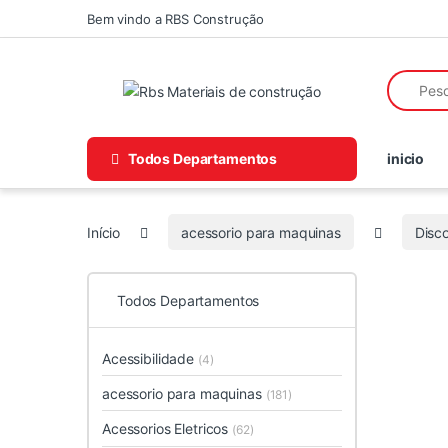
Skip to navigation
Skip to content
Bem vindo a RBS Construção
Search fo
Todos Departamentos
inicio
Início
acessorio para maquinas
Disc
Todos Departamentos
Acessibilidade
(4)
acessorio para maquinas
(181)
Acessorios Eletricos
(62)