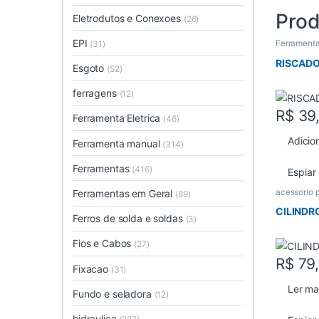
Prod
Eletrodutos e Conexoes
(26)
EPI
Ferrament
(31)
RISCADO
Esgoto
(52)
ferragens
(12)
R$
39
Ferramenta Eletrica
(46)
Adicio
Ferramenta manual
(314)
Ferramentas
(416)
Espiar
acessorio 
Ferramentas em Geral
(89)
CILINDR
Ferros de solda e soldas
(3)
Fios e Cabos
(27)
R$
79
Fixacao
(31)
Ler ma
Fundo e seladora
(12)
hidraulica