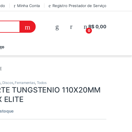
ido
Minha Conta
Registro Prestador de Serviço
R$
0,00
0
iço
E
s
,
Discos
,
Ferramentas
,
Todos
RTE TUNGSTENIO 110X20MM
 ELITE
estoque