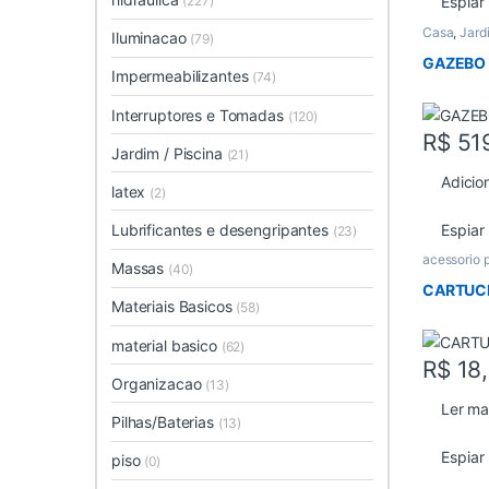
(227)
Espiar
Casa
,
Jard
Iluminacao
(79)
GAZEBO 
Impermeabilizantes
(74)
Interruptores e Tomadas
(120)
R$
51
Jardim / Piscina
(21)
Adicio
latex
(2)
Espiar
Lubrificantes e desengripantes
(23)
acessorio 
Massas
(40)
CARTUC
Materiais Basicos
(58)
material basico
(62)
R$
18
Organizacao
(13)
Ler ma
Pilhas/Baterias
(13)
Espiar
piso
(0)