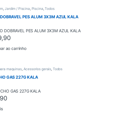
im
,
Jardim / Piscina
,
Piscina
,
Todos
DOBRAVEL PES ALUM 3X3M AZUL KALA
9,90
nar ao carrinho
para maquinas
,
Acessorios gerais
,
Todos
HO GAS 227G KALA
,90
is