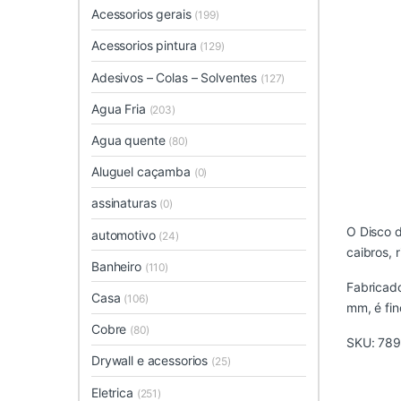
Acessorios gerais
(199)
Acessorios pintura
(129)
Adesivos – Colas – Solventes
(127)
Agua Fria
(203)
Agua quente
(80)
Aluguel caçamba
(0)
assinaturas
(0)
O Disco d
automotivo
(24)
caibros, 
Banheiro
(110)
Fabricado
Casa
(106)
mm, é fin
Cobre
(80)
SKU:
789
Drywall e acessorios
(25)
Eletrica
(251)