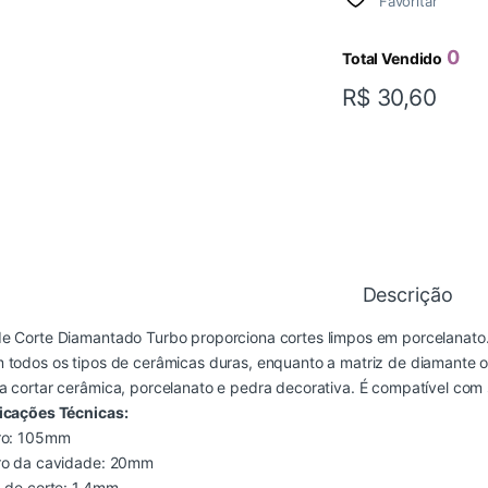
Favoritar
0
Total Vendido
R$
30,60
Descrição
e Corte Diamantado Turbo proporciona cortes limpos em porcelanato. 
 todos os tipos de cerâmicas duras, enquanto a matriz de diamante o
a cortar cerâmica, porcelanato e pedra decorativa. É compatível com
ficações Técnicas:
tro: 105mm
tro da cavidade: 20mm
a de corte: 1,4mm