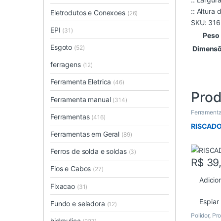
:: Altur
Eletrodutos e Conexoes
(26)
SKU:
316
EPI
(31)
Peso
Esgoto
(52)
Dimens
ferragens
(12)
Ferramenta Eletrica
(46)
Prod
Ferramenta manual
(314)
Ferrament
Ferramentas
(416)
RISCADO
Ferramentas em Geral
(89)
Ferros de solda e soldas
(3)
R$
39
Fios e Cabos
(27)
Adicio
Fixacao
(31)
Espiar
Fundo e seladora
(12)
Polidor
,
Pr
hidraulica