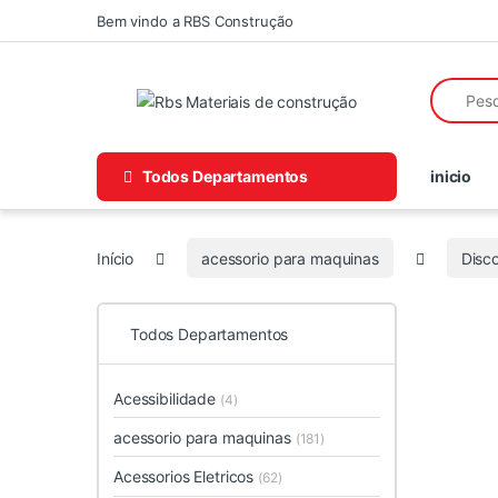
Skip to navigation
Skip to content
Bem vindo a RBS Construção
Search fo
Todos Departamentos
inicio
Início
acessorio para maquinas
Disc
Todos Departamentos
Acessibilidade
(4)
acessorio para maquinas
(181)
Acessorios Eletricos
(62)