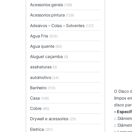
Acessorios gerais
(199)
Acessorios pintura
(129)
Adesivos – Colas – Solventes
(127)
Agua Fria
(203)
Agua quente
(80)
Aluguel caçamba
(0)
assinaturas
(0)
automotivo
(24)
Banheiro
(110)
O Disco d
Casa
limpos em
(106)
disco par
Cobre
(80)
– Especi
:: Diâme
Drywall e acessorios
(25)
:: Diâme
Eletrica
(251)
:: Largur