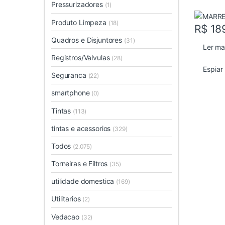
Pressurizadores
(1)
Produto Limpeza
(18)
R$
18
Quadros e Disjuntores
(31)
Ler ma
Registros/Valvulas
(28)
Espiar
Seguranca
(22)
smartphone
(0)
Tintas
(113)
tintas e acessorios
(329)
Todos
(2.075)
Torneiras e Filtros
(35)
utilidade domestica
(169)
Utilitarios
(2)
Vedacao
(32)