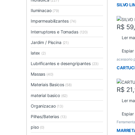
(227)
SILVO L
Iluminacao
(79)
Impermeabilizantes
(74)
R$
59
Interruptores e Tomadas
(120)
Ler ma
Jardim / Piscina
(21)
Espiar
latex
(2)
acessorio 
Lubrificantes e desengripantes
(23)
CARTUC
Massas
(40)
Materiais Basicos
(58)
R$
21
material basico
(62)
Ler ma
Organizacao
(13)
Espiar
Pilhas/Baterias
(13)
Ferramenta
piso
(0)
MARRET