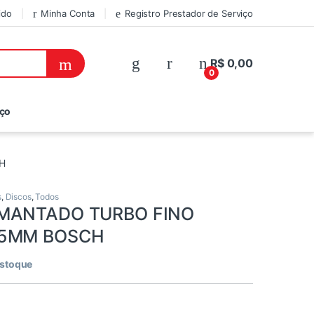
ido
Minha Conta
Registro Prestador de Serviço
R$
0,00
0
iço
H
s
,
Discos
,
Todos
AMANTADO TURBO FINO
05MM BOSCH
estoque