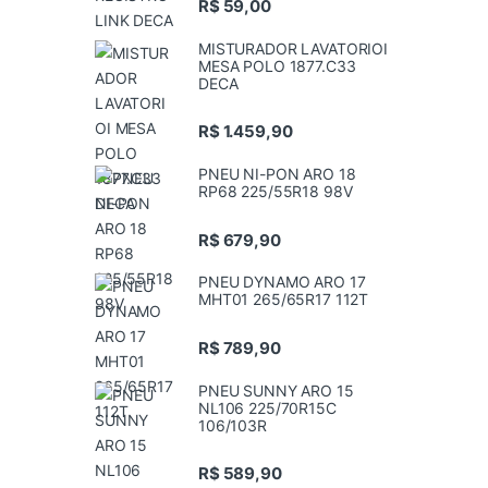
R$
59,00
MISTURADOR LAVATORIOI
MESA POLO 1877.C33
DECA
R$
1.459,90
PNEU NI-PON ARO 18
RP68 225/55R18 98V
R$
679,90
PNEU DYNAMO ARO 17
MHT01 265/65R17 112T
R$
789,90
PNEU SUNNY ARO 15
NL106 225/70R15C
106/103R
R$
589,90