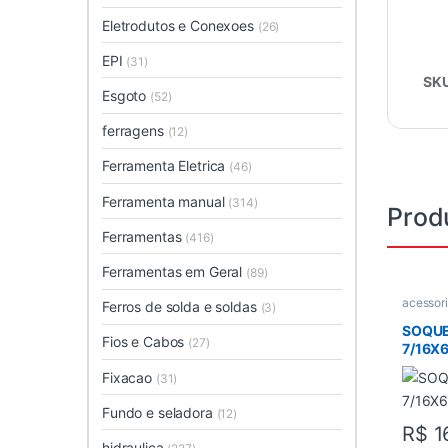
Eletrodutos e Conexoes
(26)
EPI
(31)
SK
Esgoto
(52)
ferragens
(12)
Ferramenta Eletrica
(46)
Ferramenta manual
(314)
Prod
Ferramentas
(416)
Ferramentas em Geral
(89)
acessor
Ferros de solda e soldas
(3)
Parafusa
SOQU
Fios e Cabos
(27)
7/16X
Fixacao
(31)
Fundo e seladora
(12)
R$
1
hidraulica