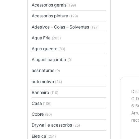
Acessorios gerais
(199)
Acessorios pintura
(129)
Adesivos – Colas – Solventes
(127)
Agua Fria
(203)
Agua quente
(80)
Aluguel caçamba
(0)
assinaturas
(0)
automotivo
(24)
Dis
Banheiro
(110)
O D
Casa
(106)
6.5
Arr
Cobre
(80)
rec
Drywall e acessorios
(25)
Eletrica
(251)