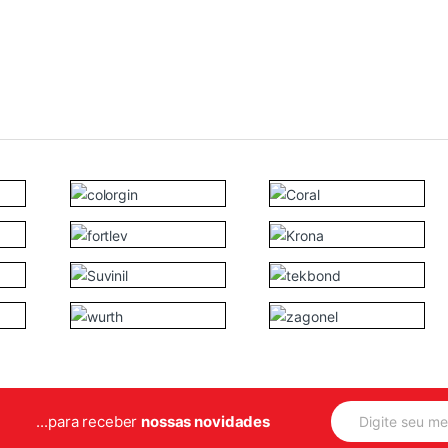
E
...para receber
nossas novidades
m
a