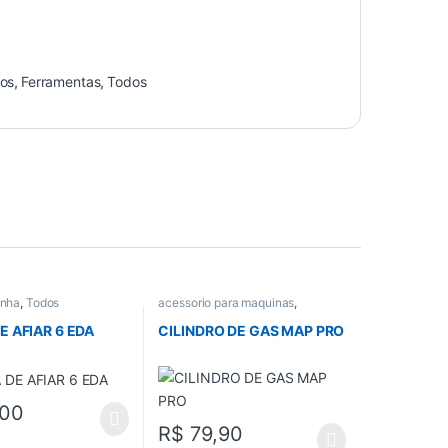
cos
,
Ferramentas
,
Todos
inha
,
Todos
acessorio para maquinas
,
Acessorios gerais
,
Todos
E AFIAR 6 EDA
CILINDRO DE GAS MAP PRO
,00
R$
79,90