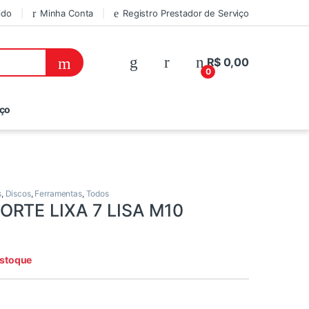
ido
Minha Conta
Registro Prestador de Serviço
R$
0,00
0
iço
s
,
Discos
,
Ferramentas
,
Todos
ORTE LIXA 7 LISA M10
estoque