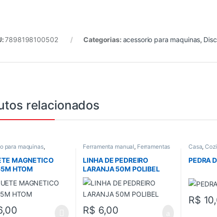
U:
7898198100502
Categorias:
acessorio para maquinas
,
Dis
utos relacionados
io para maquinas
,
Ferramenta manual
,
Ferramentas
Casa
,
Coz
deira / furadeira
,
Todos
em Geral
,
Todos
,
Trena e Nivel
ETE MAGNETICO
LINHA DE PEDREIRO
PEDRA D
65M HTOM
LARANJA 50M POLIBEL
R$
10
6,00
R$
6,00