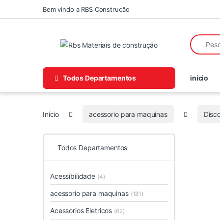
Skip to navigation
Skip to content
Bem vindo a RBS Construção
Search fo
Todos Departamentos
inicio
Início
acessorio para maquinas
Disc
Todos Departamentos
Acessibilidade
(4)
acessorio para maquinas
(181)
Acessorios Eletricos
(62)