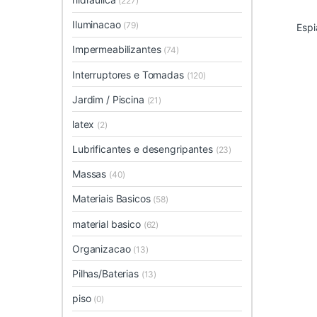
(227)
Iluminacao
(79)
Espi
Impermeabilizantes
(74)
Interruptores e Tomadas
(120)
Jardim / Piscina
(21)
latex
(2)
Lubrificantes e desengripantes
(23)
Massas
(40)
Materiais Basicos
(58)
material basico
(62)
Organizacao
(13)
Pilhas/Baterias
(13)
piso
(0)