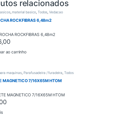
utos relacionados
Basicos
,
material basico
,
Todos
,
Vedacao
OCHA ROCKFIBRAS 6,48m2
6,00
nar ao carrinho
para maquinas
,
Parafusadeira / furadeira
,
Todos
E MAGNETICO 7/16X65M HTOM
00
is