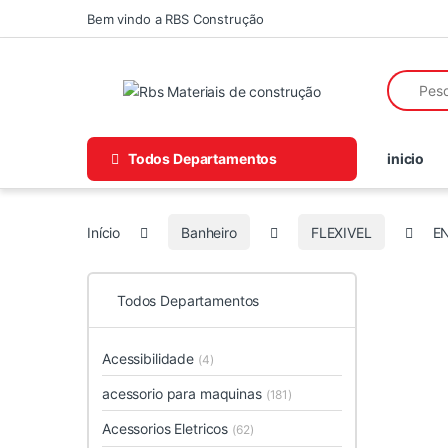
Skip to navigation
Skip to content
Bem vindo a RBS Construção
Search fo
Todos Departamentos
inicio
Início
Banheiro
FLEXIVEL
E
Todos Departamentos
Acessibilidade
(4)
acessorio para maquinas
(181)
Acessorios Eletricos
(62)