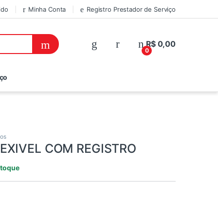
ido
Minha Conta
Registro Prestador de Serviço
R$
0,00
0
iço
os
EXIVEL COM REGISTRO
stoque