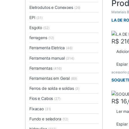
Prod
Eletrodutos e Conexoes
(26)
Materiais 
EPI
(31)
LA DE R
Esgoto
(52)
ferragens
(12)
R$
21
Ferramenta Eletrica
(46)
Adicio
Ferramenta manual
(314)
Espiar
Ferramentas
(416)
acessorio 
Ferramentas em Geral
(89)
SOQUET
Ferros de solda e soldas
(3)
Fios e Cabos
(27)
R$
16,
Fixacao
(31)
Ler ma
Fundo e seladora
(12)
Espiar
hidraulica