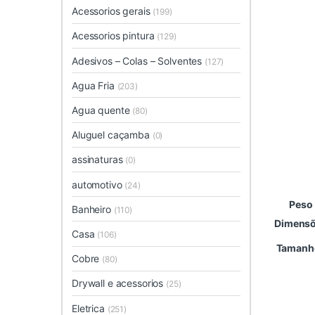
Acessorios gerais
(199)
Acessorios pintura
(129)
Adesivos – Colas – Solventes
(127)
Agua Fria
(203)
Agua quente
(80)
Aluguel caçamba
(0)
assinaturas
(0)
automotivo
(24)
Peso
Banheiro
(110)
Dimens
Casa
(106)
Tamanh
Cobre
(80)
Drywall e acessorios
(25)
Eletrica
(251)