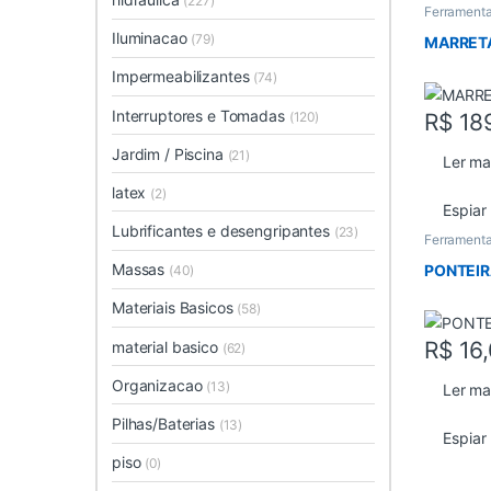
(227)
Ferramenta
Iluminacao
(79)
MARRET
Impermeabilizantes
(74)
Interruptores e Tomadas
(120)
R$
18
Jardim / Piscina
(21)
Ler ma
latex
(2)
Espiar
Lubrificantes e desengripantes
(23)
Ferramenta
Massas
PONTEIR
(40)
Materiais Basicos
(58)
R$
16,
material basico
(62)
Organizacao
(13)
Ler ma
Pilhas/Baterias
(13)
Espiar
piso
(0)