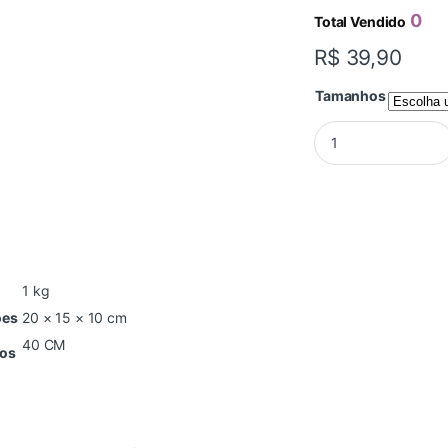
0
Total Vendido
R$
39,90
Tamanhos
ENGATE FLEXIVEL 
1 kg
ões
20 × 15 × 10 cm
40 CM
os