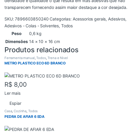
densidade e qualidade o que resulta em fitas adesivas que não
transparecem fornecendo assim maior destaque a cor desejada.
SKU:
7896603850240
Categorias:
Acessorios gerais
,
Adesivos
,
Adesivos - Colas - Solventes
,
Todos
Peso
0,6 kg
Dimensões
14 × 10 × 16 cm
Produtos relacionados
Ferramenta manual
,
Todos
,
Trena e Nivel
METRO PLASTICO ECO 6D BRANCO
R$
8,00
Ler mais
Espiar
Casa
,
Cozinha
,
Todos
PEDRA DE AFIAR 6 EDA