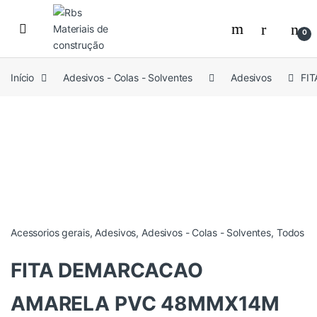
Skip to navigation
Skip to content
0
Início
Adesivos - Colas - Solventes
Adesivos
FI
Acessorios gerais
,
Adesivos
,
Adesivos - Colas - Solventes
,
Todos
FITA DEMARCACAO
AMARELA PVC 48MMX14M