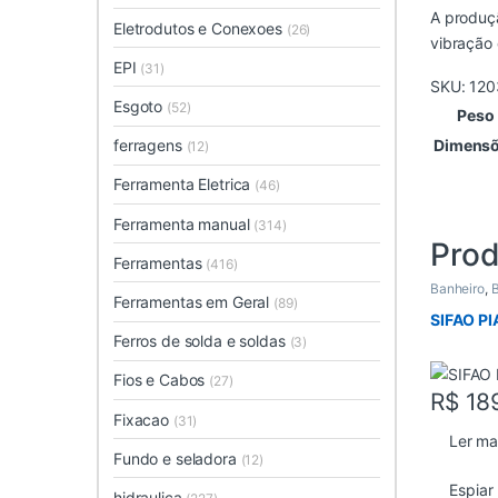
A produçã
Eletrodutos e Conexoes
(26)
vibração 
EPI
(31)
SKU:
120
Esgoto
(52)
Peso
ferragens
Dimens
(12)
Ferramenta Eletrica
(46)
Ferramenta manual
(314)
Prod
Ferramentas
(416)
Banheiro
,
B
Ferramentas em Geral
(89)
SIFAO P
Ferros de solda e soldas
(3)
Fios e Cabos
(27)
R$
18
Fixacao
(31)
Ler ma
Fundo e seladora
(12)
Espiar
hidraulica