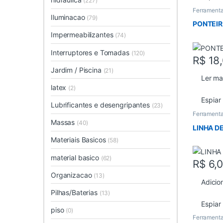
(227)
Ferramenta
Iluminacao
(79)
PONTEIR
Impermeabilizantes
(74)
Interruptores e Tomadas
(120)
R$
18
Jardim / Piscina
(21)
Ler ma
latex
(2)
Espiar
Lubrificantes e desengripantes
(23)
Ferrament
Massas
(40)
LINHA D
Materiais Basicos
(58)
material basico
(62)
R$
6,
Organizacao
(13)
Adicio
Pilhas/Baterias
(13)
Espiar
piso
(0)
Ferrament