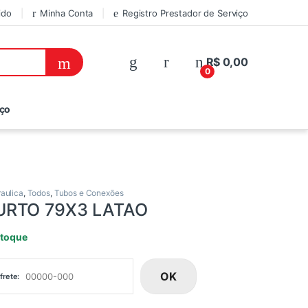
ido
Minha Conta
Registro Prestador de Serviço
R$
0,00
0
iço
raulica
,
Todos
,
Tubos e Conexões
URTO 79X3 LATAO
stoque
OK
frete: