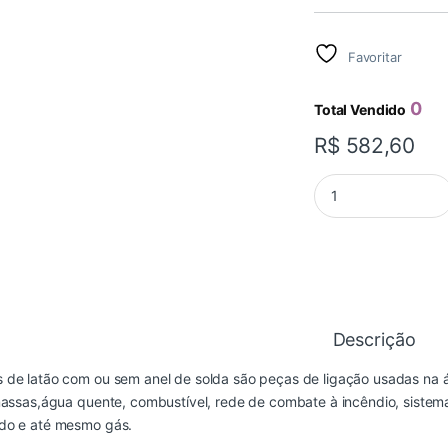
Favoritar
0
Total Vendido
R$
582,60
FLANGE CURTO 79X
Descrição
de latão com ou sem anel de solda são peças de ligação usadas na áre
massas,água quente, combustível, rede de combate à incêndio, sistema
do e até mesmo gás.