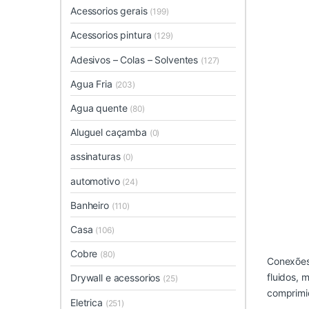
Acessorios gerais
(199)
Acessorios pintura
(129)
Adesivos – Colas – Solventes
(127)
Agua Fria
(203)
Agua quente
(80)
Aluguel caçamba
(0)
assinaturas
(0)
automotivo
(24)
Banheiro
(110)
Casa
(106)
Cobre
(80)
Conexões 
fluidos, 
Drywall e acessorios
(25)
comprimi
Eletrica
(251)