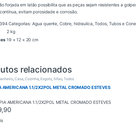
o forjada em latão possibilita que as peças sejam resistentes a golp
contínua, evitam porosidade e corrosão.
394
Categorias:
Agua quente
,
Cobre
,
hidraulica
,
Todos
,
Tubos e Con
2 kg
ões
19 × 12 × 20 cm
utos relacionados
anheiro
,
Casa
,
Cozinha
,
Esgoto
,
Sifao
,
Todos
IA AMERICANA 1.1/2X2POL METAL CROMADO ESTEVES
9,90
is