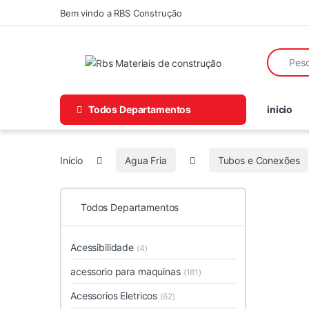
Skip to navigation
Skip to content
Bem vindo a RBS Construção
Search fo
Todos Departamentos
inicio
Início
Agua Fria
Tubos e Conexões
Todos Departamentos
Acessibilidade
(4)
acessorio para maquinas
(181)
Acessorios Eletricos
(62)