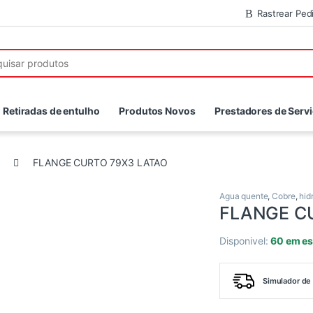
Rastrear Ped
r:
Retiradas de entulho
Produtos Novos
Prestadores de Serv
FLANGE CURTO 79X3 LATAO
Agua quente
,
Cobre
,
hid
FLANGE C
Disponivel:
60 em e
Simulador de 