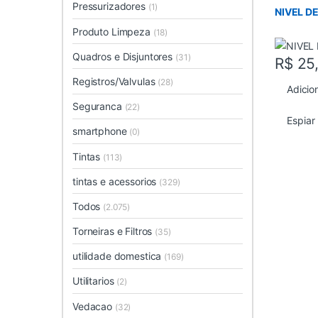
Pressurizadores
(1)
NIVEL D
Produto Limpeza
(18)
Quadros e Disjuntores
(31)
R$
25
Registros/Valvulas
(28)
Adicio
Seguranca
(22)
Espiar
smartphone
(0)
Tintas
(113)
tintas e acessorios
(329)
Todos
(2.075)
Torneiras e Filtros
(35)
utilidade domestica
(169)
Utilitarios
(2)
Vedacao
(32)