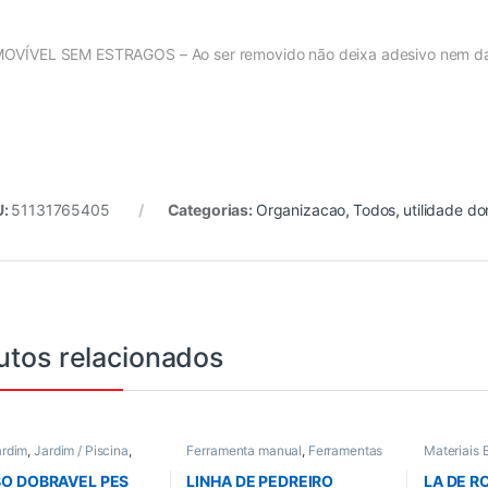
OVÍVEL SEM ESTRAGOS – Ao ser removido não deixa adesivo nem dan
U:
51131765405
Categorias:
Organizacao
,
Todos
,
utilidade d
utos relacionados
ardim
,
Jardim / Piscina
,
Ferramenta manual
,
Ferramentas
Materiais 
Todos
em Geral
,
Todos
,
Trena e Nivel
basico
,
To
O DOBRAVEL PES
LINHA DE PEDREIRO
LA DE R