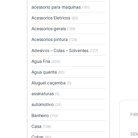
acessorio para maquinas
(181)
Acessorios Eletricos
(62)
Acessorios gerais
(199)
Acessorios pintura
(129)
Adesivos – Colas – Solventes
(127)
Agua Fria
(203)
Agua quente
(80)
Aluguel caçamba
(0)
assinaturas
(0)
automotivo
(24)
FIR
Banheiro
(110)
Casa
(106)
SEM
Cobre
(80)