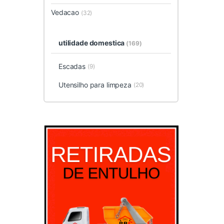
Vedacao
(32)
utilidade domestica
(169)
Escadas
(9)
Utensilho para limpeza
(20)