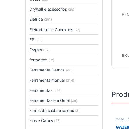
Drywall e acessorios
(25)
REM
Eletrica
(251)
Eletrodutos e Conexoes
(26)
EPI
(31)
Esgoto
(52)
SK
ferragens
(12)
Ferramenta Eletrica
(46)
Ferramenta manual
(314)
Ferramentas
(416)
Prod
Ferramentas em Geral
(89)
Ferros de solda e soldas
(3)
Casa
,
J
Fios e Cabos
(27)
Piscina
,
GAZEB