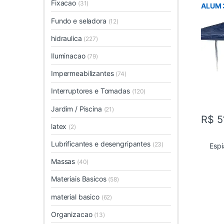
Fixacao
(31)
ALUM 
Fundo e seladora
(12)
hidraulica
(227)
Iluminacao
(79)
Impermeabilizantes
(74)
Interruptores e Tomadas
(120)
Jardim / Piscina
(21)
R$
5
latex
(2)
Lubrificantes e desengripantes
(23)
Espi
Massas
(40)
Materiais Basicos
(58)
material basico
(62)
Organizacao
(13)