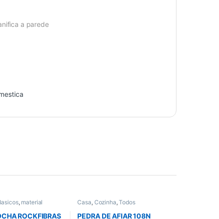
ifica a parede
omestica
Basicos
,
material
Casa
,
Cozinha
,
Todos
dos
,
Vedacao
OCHA ROCKFIBRAS
PEDRA DE AFIAR 108N