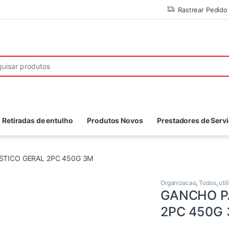
Rastrear Pedido
r:
Retiradas de entulho
Produtos Novos
Prestadores de Serv
STICO GERAL 2PC 450G 3M
Organizacao
,
Todos
,
uti
GANCHO P
2PC 450G