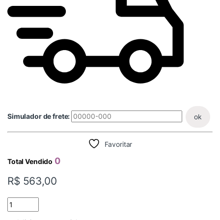
Simulador de frete:
ok
Favoritar
0
Total Vendido
R$
563,00
HD SATA 1TB DW PURPLE quantidade