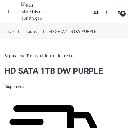
Skip to navigation
Skip to content
0
Início
Todos
HD SATA 1TB DW PURPLE
Seguranca
,
Todos
,
utilidade domestica
HD SATA 1TB DW PURPLE
Disponivel: