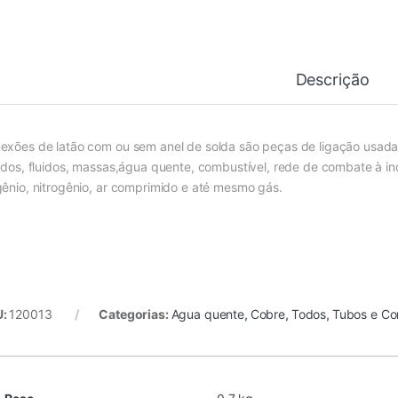
Descrição
exões de latão com ou sem anel de solda são peças de ligação usadas
uidos, fluidos, massas,água quente, combustível, rede de combate à i
gênio, nitrogênio, ar comprimido e até mesmo gás.
U:
120013
Categorias:
Agua quente
,
Cobre
,
Todos
,
Tubos e C