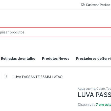
Rastrear Pedido
r:
Retiradas de entulho
Produtos Novos
Prestadores de Serv
LUVA PASSANTE 35MM LATAO
Agua quente
,
Cobre
,
To
LUVA PAS
Disponivel:
7 em est