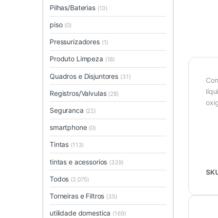
Pilhas/Baterias
(13)
piso
(0)
Pressurizadores
(1)
Produto Limpeza
(18)
Quadros e Disjuntores
(31)
Con
líq
Registros/Valvulas
(28)
oxi
Seguranca
(22)
smartphone
(0)
Tintas
(113)
tintas e acessorios
(329)
SK
Todos
(2.075)
Torneiras e Filtros
(35)
utilidade domestica
(169)