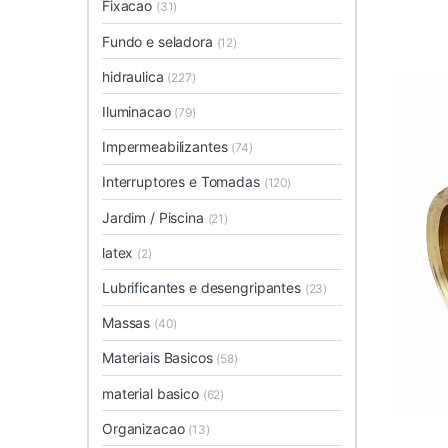
Fixacao
(31)
Fundo e seladora
(12)
hidraulica
(227)
Iluminacao
(79)
Impermeabilizantes
(74)
Interruptores e Tomadas
(120)
Jardim / Piscina
(21)
latex
(2)
Lubrificantes e desengripantes
(23)
Massas
(40)
Materiais Basicos
(58)
material basico
(62)
Organizacao
(13)