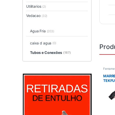
Utilitarios
(2)
Vedacao
(32)
Agua Fria
(203)
caixa d agua
(0)
Prod
Tubos e Conexões
(187)
Ferrame
manual
,
Ferrame
MARRE
TEKF