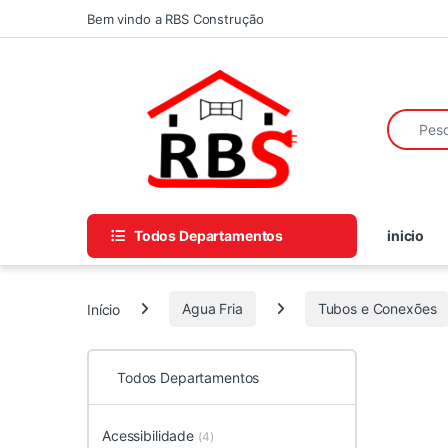
Skip to navigation
Skip to content
Bem vindo a RBS Construção
Search fo
Todos Departamentos
inicio
Início
Agua Fria
Tubos e Conexões
Todos Departamentos
Acessibilidade
(4)