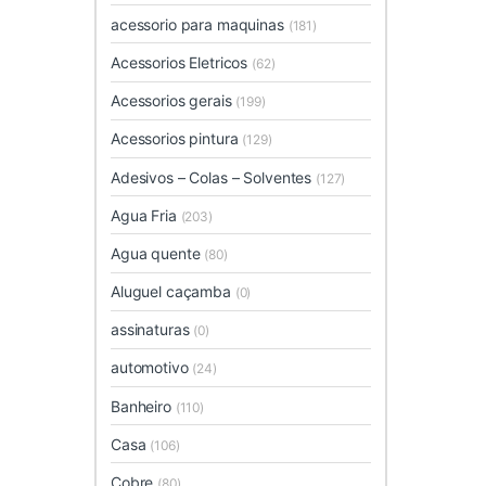
acessorio para maquinas
(181)
Acessorios Eletricos
(62)
Acessorios gerais
(199)
Acessorios pintura
(129)
Adesivos – Colas – Solventes
(127)
Agua Fria
(203)
Agua quente
(80)
Aluguel caçamba
(0)
assinaturas
(0)
automotivo
(24)
Banheiro
(110)
Casa
(106)
Cobre
(80)