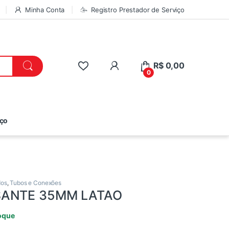
Minha Conta
Registro Prestador de Serviço
R$
0,00
0
iço
dos
,
Tubos e Conexões
SANTE 35MM LATAO
oque