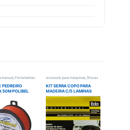
a manual
,
Ferramentas
acessorio para maquinas
,
Brocas
Todos
,
Trena e Nivel
e Serras
,
Parafusadeira /
furadeira
,
Todos
E PEDREIRO
KIT SERRA COPO PARA
 50M POLIBEL
MADEIRA C/5 LAMINAS
EDA