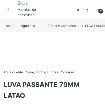
Skip to navigation
Skip to content
0
Início
Agua Fria
Tubos e Conexões
LUVA PASSA
Agua quente
,
Cobre
,
Todos
,
Tubos e Conexões
LUVA PASSANTE 79MM
LATAO