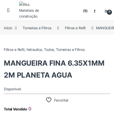
Skip to navigation
Skip to content
0
Início
Torneiras e Filtros
Filtros e Refil
MANGUEIR
Filtros e Refil
,
hidraulica
,
Todos
,
Torneiras e Filtros
MANGUEIRA FINA 6.35X1MM
2M PLANETA AGUA
Disponivel:
Favoritar
0
Total Vendido