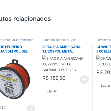
utos relacionados
nta manual
,
Ferramentas
Banheiro
,
Banheiro
,
Casa
,
Ferrament
l
,
Todos
,
Trena e Nivel
Cozinha
,
Esgoto
,
Sifao
,
Todos
manual
,
Fe
 DE PEDREIRO
SIFAO PIA AMERICANA
CHAVE T
JA 50M POLIBEL
1.1/2X2POL METAL
EXCELL
CROMADO ESTEVES
R$
20
R$
189,90
Espiar
Espiar
,00