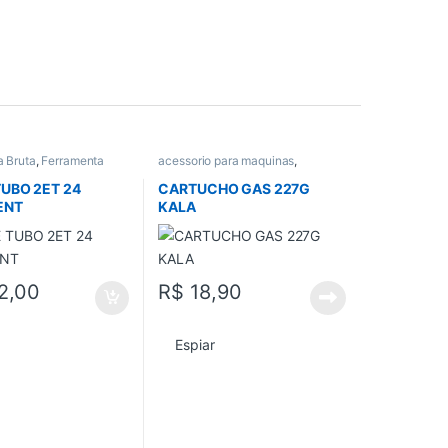
a Bruta
,
Ferramenta
acessorio para maquinas
,
rramentas
,
Todos
Acessorios gerais
,
Todos
UBO 2ET 24
CARTUCHO GAS 227G
ENT
KALA
2,00
R$
18,90
Espiar