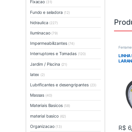
Fixacao
(31)
Fundo e seladora
(12)
Prod
hidraulica
(227)
Iluminacao
(79)
Impermeabilizantes
(74)
Ferrame
em Gera
Interruptores e Tomadas
(120)
LINHA
LARAN
Jardim / Piscina
(21)
latex
(2)
Lubrificantes e desengripantes
(23)
Massas
(40)
Materiais Basicos
(58)
material basico
(62)
Organizacao
R$
6
(13)