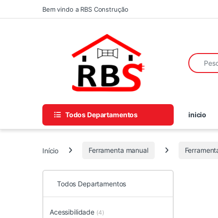
Skip to navigation
Skip to content
Bem vindo a RBS Construção
Search fo
Todos Departamentos
inicio
Início
Ferramenta manual
Ferrament
Todos Departamentos
Acessibilidade
(4)