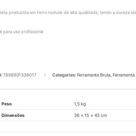
reta produzida em Ferro nodular de alta qualidade, tendo a dureza id
l para uso profissional
U:
7898901338017
Categorias:
Ferramenta Bruta
,
Ferramenta
Peso
1,5 kg
Dimensões
36 × 15 × 43 cm