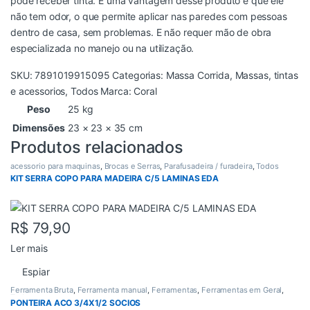
pode receber tinta. E uma vantagem desse produto é que ele
não tem odor, o que permite aplicar nas paredes com pessoas
dentro de casa, sem problemas. E não requer mão de obra
especializada no manejo ou na utilização.
SKU:
7891019915095
Categorias:
Massa Corrida
,
Massas
,
tintas
e acessorios
,
Todos
Marca:
Coral
Peso
25 kg
Dimensões
23 × 23 × 35 cm
Produtos relacionados
acessorio para maquinas
,
Brocas e Serras
,
Parafusadeira / furadeira
,
Todos
KIT SERRA COPO PARA MADEIRA C/5 LAMINAS EDA
R$
79,90
Ler mais
Espiar
Ferramenta Bruta
,
Ferramenta manual
,
Ferramentas
,
Ferramentas em Geral
,
Todos
PONTEIRA ACO 3/4X1/2 SOCIOS