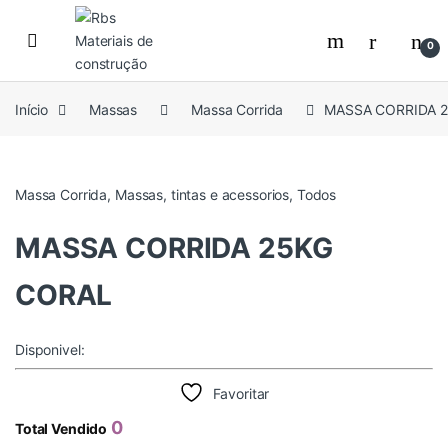
Skip to navigation
Skip to content
0
Início
Massas
Massa Corrida
MASSA CORRIDA 
Massa Corrida
,
Massas
,
tintas e acessorios
,
Todos
MASSA CORRIDA 25KG
CORAL
Disponivel:
Favoritar
0
Total Vendido