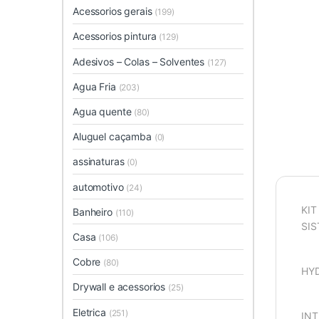
Acessorios gerais
(199)
Acessorios pintura
(129)
Adesivos – Colas – Solventes
(127)
Agua Fria
(203)
Agua quente
(80)
Aluguel caçamba
(0)
assinaturas
(0)
automotivo
(24)
KIT
Banheiro
(110)
SIS
Casa
(106)
Cobre
(80)
HY
Drywall e acessorios
(25)
Eletrica
(251)
INT