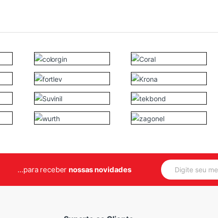
E
...para receber
nossas novidades
m
a
i
l
*