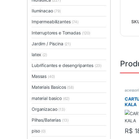
(227)
Iluminacao
(79)
Impermeabilizantes
SK
(74)
Interruptores e Tomadas
(120)
Jardim / Piscina
(21)
latex
(2)
Prod
Lubrificantes e desengripantes
(23)
Massas
(40)
Materiais Basicos
(58)
acessor
Acessori
material basico
(62)
CARTU
KALA
Organizacao
(13)
Pilhas/Baterias
(13)
R$
1
piso
(0)