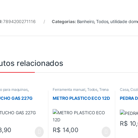
U:
7894200271116
Categorias:
Banheiro
,
Todos
,
utilidade dom
utos relacionados
io para maquinas
,
Ferramenta manual
,
Todos
,
Trena
Casa
,
Coz
os gerais
,
Todos
e Nivel
CHO GAS 227G
METRO PLASTICO ECO 12D
PEDRA D
R$
10
8,90
R$
14,00