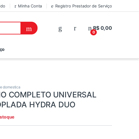
ido
Minha Conta
Registro Prestador de Serviço
R$
0,00
0
iço
de domestica
O COMPLETO UNIVERSAL
OPLADA HYDRA DUO
estoque