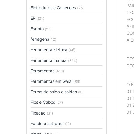
PAR
Eletrodutos e Conexoes
(26)
TEC
EPI
(31)
EC
AFI
Esgoto
(52)
CO
ferragens
(12)
A E
Ferramenta Eletrica
(46)
DES
Ferramenta manual
(314)
DES
Ferramentas
(416)
Ferramentas em Geral
(89)
O K
01 
Ferros de solda e soldas
(3)
01 
Fios e Cabos
(27)
01
01 
Fixacao
(31)
Fundo e seladora
(12)
hidraulica