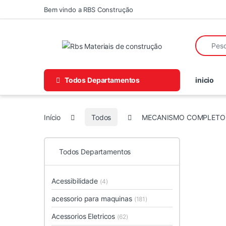
Skip to navigation
Skip to content
Bem vindo a RBS Construção
Search fo
Todos Departamentos
inicio
Início
Todos
MECANISMO COMPLETO 
Todos Departamentos
Acessibilidade
(4)
acessorio para maquinas
(181)
Acessorios Eletricos
(62)