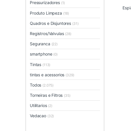
Pressurizadores
(1)
Espi
Produto Limpeza
(18)
Quadros e Disjuntores
(31)
Registros/Valvulas
(28)
Seguranca
(22)
smartphone
(0)
Tintas
(113)
tintas e acessorios
(329)
Todos
(2.075)
Torneiras e Filtros
(35)
Utilitarios
(2)
Vedacao
(32)