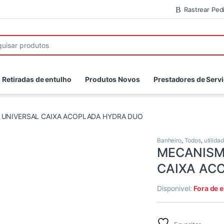
Rastrear Ped
r:
Retiradas de entulho
Produtos Novos
Prestadores de Serv
UNIVERSAL CAIXA ACOPLADA HYDRA DUO
Banheiro
,
Todos
,
utilida
MECANISM
CAIXA AC
Disponivel:
Fora de 