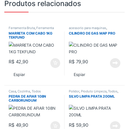
Produtos relacionados
Ferramenta Bruta
,
Ferramenta
acessorio para maquinas
,
manual
,
Ferramentas
,
Acessorios gerais
,
Todos
MARRETA COM CABO 1KG
CILINDRO DE GAS MAP PRO
Ferramentas em Geral
,
Todos
TEKFUND
R$
42,90
R$
79,90
Espiar
Espiar
Casa
,
Cozinha
,
Todos
Polidor
,
Produto Limpeza
,
Todos
,
utilidade domestica
PEDRA DE AFIAR 108N
SILVO LIMPA PRATA 200ML
CARBORUNDUM
R$
49,90
R$
59,90