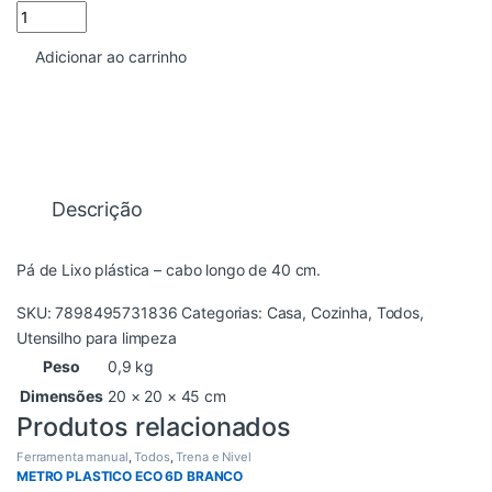
PA LONGA PLASTICA COM CABO quantidade
Adicionar ao carrinho
Descrição
Pá de Lixo plástica – cabo longo de 40 cm
.
SKU:
7898495731836
Categorias:
Casa
,
Cozinha
,
Todos
,
Utensilho para limpeza
Peso
0,9 kg
Dimensões
20 × 20 × 45 cm
Produtos relacionados
Ferramenta manual
,
Todos
,
Trena e Nivel
METRO PLASTICO ECO 6D BRANCO