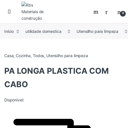
Skip to navigation
Skip to content
0
Início
utilidade domestica
Utensilho para limpeza
Casa
,
Cozinha
,
Todos
,
Utensilho para limpeza
PA LONGA PLASTICA COM
CABO
Disponivel: