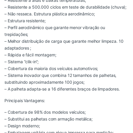
– Resistente a altas e baixas temperaturas;
– Resistente a 500.000 ciclos em teste de durabilidade (chuva);
– Não resseca. Estrutura plástica aerodinâmico;
– Estrutura resistente;
– Perfil aerodinâmico que garante menor vibração ou
trepidações;
– Melhor distribuição de carga que garante melhor limpeza. 10
adaptadores ;
– Rápida e fácil montagem;
– Sistema “clik-in”;
– Cobertura da maioria dos veículos automotivos;
– Sistema inovador que combina 12 tamanhos de palhetas,
substituindo aproximadamente 100 jogos;
– A palheta adapta-se a 16 diferentes braços de limpadores.
Principais Vantagens:
– Cobertura de 98% dos modelos veículos;
– Substitui as palhetas com armação metálica;
– Design moderno;
– Embalagem unitária com régua impressa para medição;