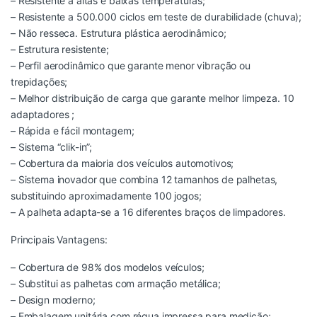
– Resistente a altas e baixas temperaturas;
– Resistente a 500.000 ciclos em teste de durabilidade (chuva);
– Não resseca. Estrutura plástica aerodinâmico;
– Estrutura resistente;
– Perfil aerodinâmico que garante menor vibração ou
trepidações;
– Melhor distribuição de carga que garante melhor limpeza. 10
adaptadores ;
– Rápida e fácil montagem;
– Sistema “clik-in”;
– Cobertura da maioria dos veículos automotivos;
– Sistema inovador que combina 12 tamanhos de palhetas,
substituindo aproximadamente 100 jogos;
– A palheta adapta-se a 16 diferentes braços de limpadores.
Principais Vantagens:
– Cobertura de 98% dos modelos veículos;
– Substitui as palhetas com armação metálica;
– Design moderno;
– Embalagem unitária com régua impressa para medição;