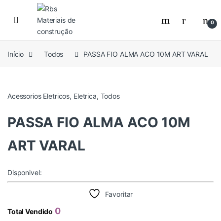
Skip to navigation
Skip to content
0
Início
Todos
PASSA FIO ALMA ACO 10M ART VARAL
Acessorios Eletricos
,
Eletrica
,
Todos
PASSA FIO ALMA ACO 10M
ART VARAL
Disponivel:
Favoritar
0
Total Vendido