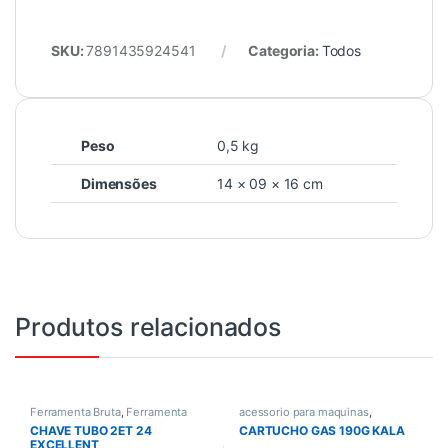
SKU:
7891435924541
Categoria:
Todos
Peso
0,5 kg
Dimensões
14 × 09 × 16 cm
Produtos relacionados
Ferramenta Bruta
,
Ferramenta
acessorio para maquinas
,
manual
,
Ferramentas
,
Todos
Acessorios gerais
,
Todos
CHAVE TUBO 2ET 24
CARTUCHO GAS 190G KALA
EXCELLENT