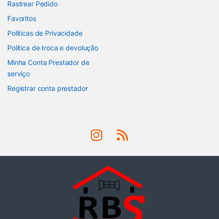
Rastrear Pedido
Favoritos
Politicas de Privacidade
Politica de troca e devolução
Minha Conta Prestador de
serviço
Registrar conta prestador