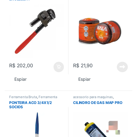
R$
202,00
R$
21,90
Espiar
Espiar
Ferramenta Bruta
,
Ferramenta
acessorio para maquinas
,
manual
,
Ferramentas
,
Acessorios gerais
,
Todos
PONTEIRA ACO 3/4X1/2
CILINDRO DE GAS MAP PRO
Ferramentas em Geral
,
Todos
SOCIOS