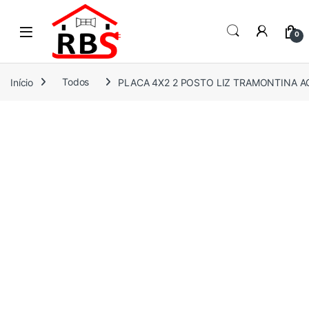
Skip to navigation
Skip to content
0
Início
Todos
PLACA 4X2 2 POSTO LIZ TRAMONTINA 