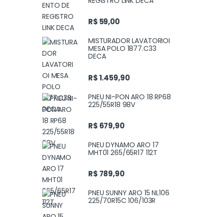
REGISTRO LINK DECA
R$
59,00
MISTURADOR LAVATORIOI
MESA POLO 1877.C33
DECA
R$
1.459,90
PNEU NI-PON ARO 18 RP68
225/55R18 98V
R$
679,90
PNEU DYNAMO ARO 17
MHT01 265/65R17 112T
R$
789,90
PNEU SUNNY ARO 15 NL106
225/70R15C 106/103R