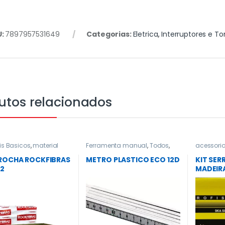
U:
7897957531649
Categorias:
Eletrica
,
Interruptores e 
utos relacionados
is Basicos
,
material
Ferramenta manual
,
Todos
,
acessori
,
Todos
,
Vedacao
Trena e Nivel
Brocas e 
/ furadeir
 ROCHA ROCKFIBRAS
METRO PLASTICO ECO 12D
KIT SER
2
MADEIRA
EDA