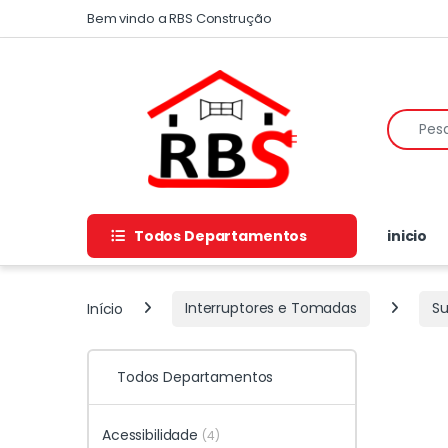
Skip to navigation
Skip to content
Bem vindo a RBS Construção
Search f
Todos Departamentos
inicio
Início
Interruptores e Tomadas
Su
Todos Departamentos
Acessibilidade
(4)