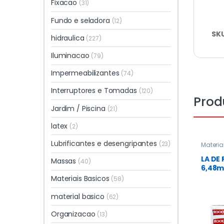
Fixacao
(31)
Fundo e seladora
(12)
SK
hidraulica
(227)
Iluminacao
(79)
Impermeabilizantes
(74)
Interruptores e Tomadas
(120)
Prod
Jardim / Piscina
(21)
latex
(2)
Lubrificantes e desengripantes
(23)
Materia
basico
LA DE
Massas
(40)
6,48m
Materiais Basicos
(58)
material basico
(62)
Organizacao
(13)