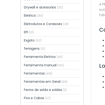
A P
Drywall e acessorios
(25)
out
Fab
Eletrica
(251)
Eletrodutos e Conexoes
(26)
Ca
EPI
(31)
Esgoto
(52)
ferragens
(12)
Ferramenta Eletrica
(46)
Lo
Ferramenta manual
(314)
Ferramentas
(416)
Ferramentas em Geral
(89)
Ferros de solda e soldas
(3)
Fios e Cabos
(27)