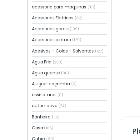
acessorio para maquinas
(181)
Acessorios Eletricos
(62)
Acessorios gerais
(199)
Acessorios pintura
(129)
Adesivos – Colas – Solventes
(127)
Agua Fria
(203)
Agua quente
(80)
Aluguel caçamba
(0)
assinaturas
(0)
automotivo
(24)
Banheiro
(110)
Casa
(106)
Pl
Cobre
(80)