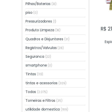
Pilhas/Baterias
(13)
piso
(0)
Pressurizadores
(1)
R$
21
Produto Limpeza
(18)
Quadros e Disjuntores
(31)
Espi
Registros/Valvulas
(28)
Seguranca
(22)
smartphone
(0)
Tintas
(113)
tintas e acessorios
(329)
Todos
(2.075)
Torneiras e Filtros
(35)
utilidade domestica
(169)