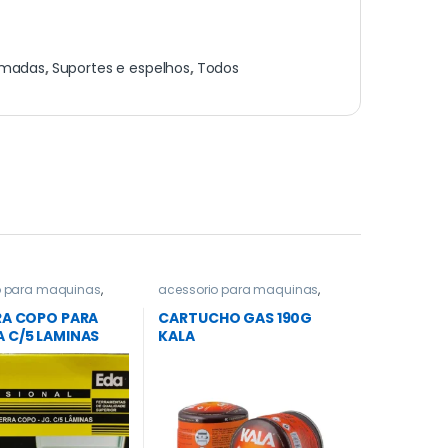
Tomadas
,
Suportes e espelhos
,
Todos
o para maquinas
,
acessorio para maquinas
,
Serras
,
Parafusadeira
Acessorios gerais
,
Todos
a
,
Todos
RA COPO PARA
CARTUCHO GAS 190G
 C/5 LAMINAS
KALA