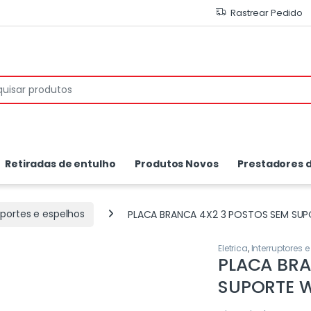
Rastrear Pedido
or:
Retiradas de entulho
Produtos Novos
Prestadores d
portes e espelhos
PLACA BRANCA 4X2 3 POSTOS SEM SU
Eletrica
,
Interruptores
PLACA BRA
SUPORTE 