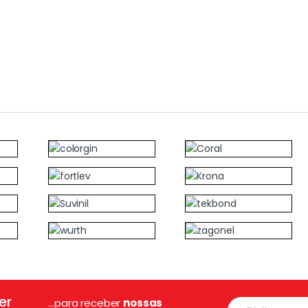
er
E
...para receber
nossas