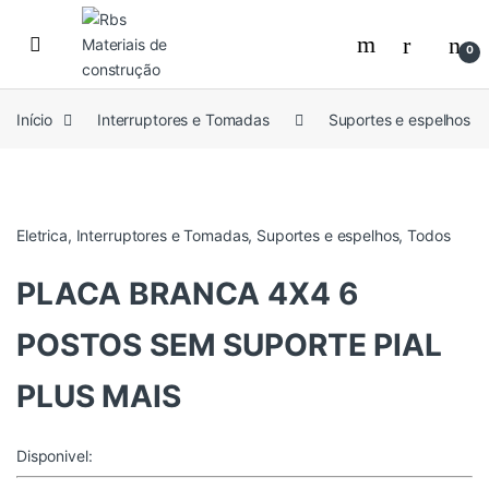
Skip to navigation
Skip to content
0
Início
Interruptores e Tomadas
Suportes e espelhos
Eletrica
,
Interruptores e Tomadas
,
Suportes e espelhos
,
Todos
PLACA BRANCA 4X4 6
POSTOS SEM SUPORTE PIAL
PLUS MAIS
Disponivel: