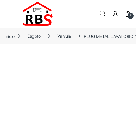
Skip to navigation
Skip to content
0
Início
Esgoto
Valvula
PLUG METAL LAVATORIO 1