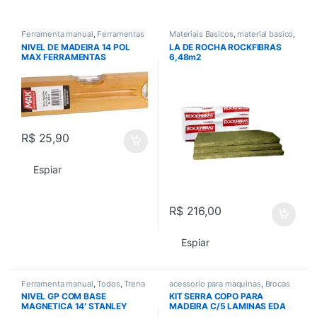
Ferramenta manual
,
Ferramentas
Materiais Basicos
,
material basico
,
em Geral
,
Todos
,
Trena e Nivel
Todos
,
Vedacao
NIVEL DE MADEIRA 14 POL
LA DE ROCHA ROCKFIBRAS
MAX FERRAMENTAS
6,48m2
R$
25,90
Espiar
R$
216,00
Espiar
Ferramenta manual
,
Todos
,
Trena
acessorio para maquinas
,
Brocas
e Nivel
e Serras
,
Parafusadeira / furadeira
,
NIVEL GP COM BASE
KIT SERRA COPO PARA
Todos
MAGNETICA 14′ STANLEY
MADEIRA C/5 LAMINAS EDA