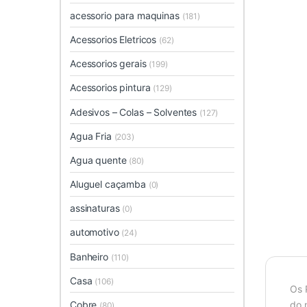
acessorio para maquinas
(181)
Acessorios Eletricos
(62)
Acessorios gerais
(199)
Acessorios pintura
(129)
Adesivos – Colas – Solventes
(127)
Agua Fria
(203)
Agua quente
(80)
Aluguel caçamba
(0)
assinaturas
(0)
automotivo
(24)
Banheiro
(110)
Casa
(106)
Os 
Cobre
do 
(80)