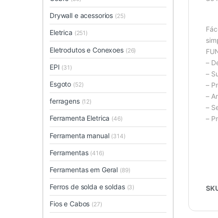
Drywall e acessorios
(25)
Fác
Eletrica
(251)
sim
Eletrodutos e Conexoes
(26)
FU
– D
EPI
(31)
– S
Esgoto
(52)
– P
– A
ferragens
(12)
– S
Ferramenta Eletrica
– P
(46)
Ferramenta manual
(314)
Ferramentas
(416)
Ferramentas em Geral
(89)
Ferros de solda e soldas
(3)
SK
Fios e Cabos
(27)