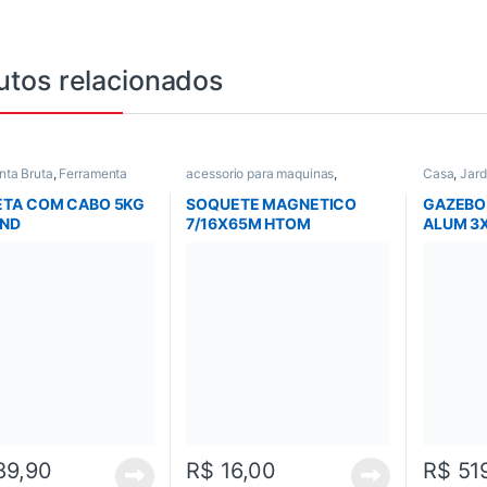
utos relacionados
nta Bruta
,
Ferramenta
acessorio para maquinas
,
Casa
,
Jard
Ferramentas
,
Parafusadeira / furadeira
,
Todos
Piscina
,
T
ntas em Geral
,
Todos
TA COM CABO 5KG
SOQUETE MAGNETICO
GAZEBO
UND
7/16X65M HTOM
ALUM 3
89,90
R$
16,00
R$
51