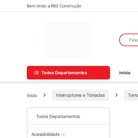
Skip to navigation
Skip to content
Bem vindo a RBS Construção
Search fo
Todos Departamentos
inicio
Início
Interruptores e Tomadas
Toma
Todos Departamentos
Acessibilidade
(4)