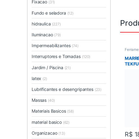
Fixacao
(31)
Fundo e seladora
(12)
Prod
hidraulica
(227)
Iluminacao
(79)
Impermeabilizantes
(74)
Ferrame
manual
,
Interruptores e Tomadas
(120)
Ferrame
MARRE
TEKF
Jardim / Piscina
(21)
latex
(2)
Lubrificantes e desengripantes
(23)
Massas
(40)
Materiais Basicos
(58)
material basico
(62)
Organizacao
R$
1
(13)