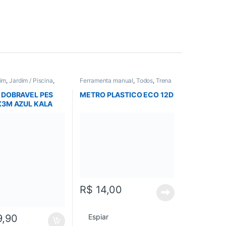
im
,
Jardim / Piscina
,
Ferramenta manual
,
Todos
,
Trena
odos
e Nivel
 DOBRAVEL PES
METRO PLASTICO ECO 12D
X3M AZUL KALA
R$
14,00
Espiar
9,90