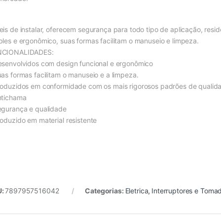
eis de instalar, oferecem segurança para todo tipo de aplicação, resi
ples e ergonômico, suas formas facilitam o manuseio e limpeza.
NCIONALIDADES:
esenvolvidos com design funcional e ergonômico
uas formas facilitam o manuseio e a limpeza.
roduzidos em conformidade com os mais rigorosos padrões de qualid
ntichama
egurança e qualidade
roduzido em material resistente
U:
7897957516042
Categorias:
Eletrica
,
Interruptores e Toma