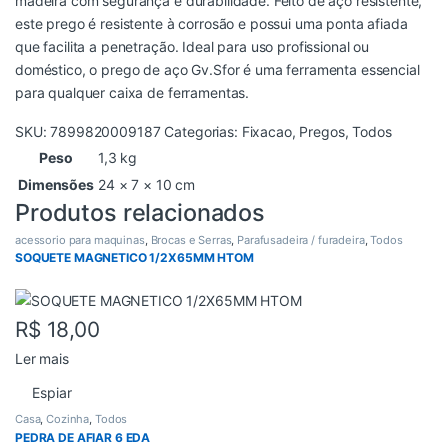
madeira com segurança e durabilidade. Feito de aço resistente,
este prego é resistente à corrosão e possui uma ponta afiada
que facilita a penetração. Ideal para uso profissional ou
doméstico, o prego de aço Gv.Sfor é uma ferramenta essencial
para qualquer caixa de ferramentas.
SKU:
7899820009187
Categorias:
Fixacao
,
Pregos
,
Todos
Peso
1,3 kg
Dimensões
24 × 7 × 10 cm
Produtos relacionados
acessorio para maquinas
,
Brocas e Serras
,
Parafusadeira / furadeira
,
Todos
SOQUETE MAGNETICO 1/2X65MM HTOM
R$
18,00
Ler mais
Espiar
Casa
,
Cozinha
,
Todos
PEDRA DE AFIAR 6 EDA