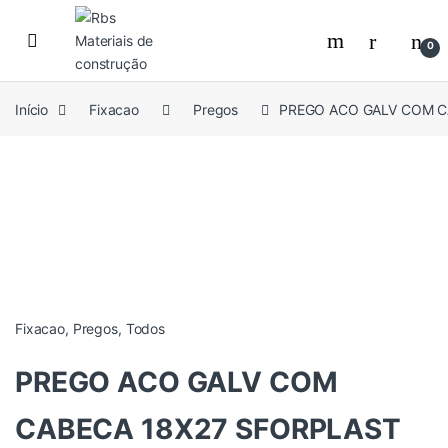
Skip to navigation
Skip to content
0
Início
Fixacao
Pregos
PREGO ACO GALV COM C
Fixacao
,
Pregos
,
Todos
PREGO ACO GALV COM
CABECA 18X27 SFORPLAST