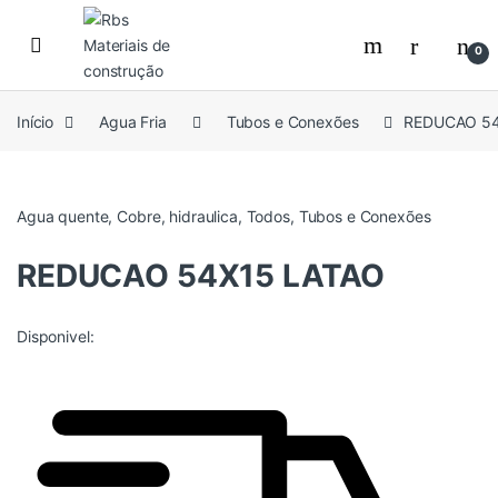
Skip to navigation
Skip to content
0
Início
Agua Fria
Tubos e Conexões
REDUCAO 54
Agua quente
,
Cobre
,
hidraulica
,
Todos
,
Tubos e Conexões
REDUCAO 54X15 LATAO
Disponivel: