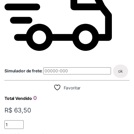
Simulador de frete:
ok
Favoritar
0
Total Vendido
R$
63,50
REDUCAO 54X15 LATAO quantidade