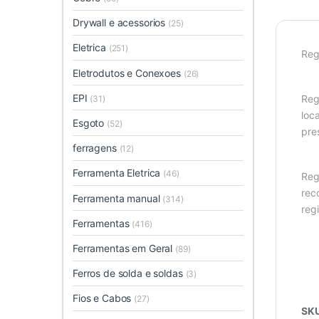
Drywall e acessorios
(25)
Eletrica
(251)
Reg
Eletrodutos e Conexoes
(26)
EPI
Reg
(31)
loca
Esgoto
(52)
pre
ferragens
(12)
Ferramenta Eletrica
(46)
Reg
rec
Ferramenta manual
(314)
regi
Ferramentas
(416)
Ferramentas em Geral
(89)
Ferros de solda e soldas
(3)
Fios e Cabos
(27)
SK