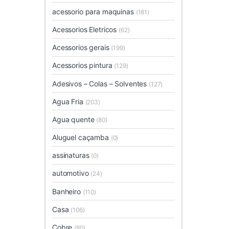
acessorio para maquinas
(181)
Acessorios Eletricos
(62)
Acessorios gerais
(199)
Acessorios pintura
(129)
Adesivos – Colas – Solventes
(127)
Agua Fria
(203)
Agua quente
(80)
Aluguel caçamba
(0)
assinaturas
(0)
automotivo
(24)
Banheiro
(110)
Casa
(106)
Cobre
(80)