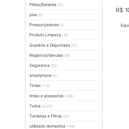
Pilhas/Baterias
(13)
R$
1
piso
(0)
Pressurizadores
Espi
(1)
Produto Limpeza
(18)
Quadros e Disjuntores
(31)
Registros/Valvulas
(28)
Seguranca
(22)
smartphone
(0)
Tintas
(113)
tintas e acessorios
(329)
Todos
(2.075)
Torneiras e Filtros
(35)
utilidade domestica
(169)