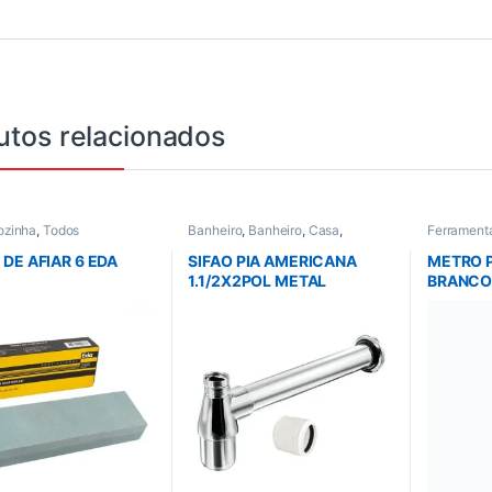
utos relacionados
ozinha
,
Todos
Banheiro
,
Banheiro
,
Casa
,
Ferrament
Cozinha
,
Esgoto
,
Sifao
,
Todos
e Nivel
DE AFIAR 6 EDA
SIFAO PIA AMERICANA
METRO 
1.1/2X2POL METAL
BRANC
CROMADO ESTEVES