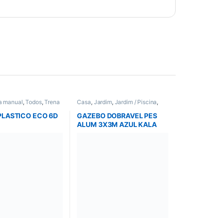
a manual
,
Todos
,
Trena
Casa
,
Jardim
,
Jardim / Piscina
,
Piscina
,
Todos
PLASTICO ECO 6D
GAZEBO DOBRAVEL PES
O
ALUM 3X3M AZUL KALA