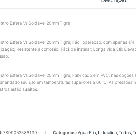
Descrição
istro Esfera Vs Soldável 20mm Tigre
istro Esfera Vs Soldavel 20mm Tigre; Fácil operação, com apenas 1/4 d
lização; Resistente a corrosão; Fácil de instalar; Longa vida útil; Elev
ssão.
istro Esfera Vs Soldavel 20mm Tigre; Fabricado em PVC, nas opções so
omendado seu uso em temperaturas superiores a 60°C; As pressões m
stros estão sujeitos.
U:
7899052588139
Categorias:
Agua Fria
,
hidraulica
,
Todos
,
T