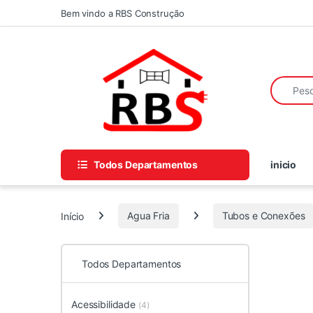
Skip to navigation
Skip to content
Bem vindo a RBS Construção
Search fo
Todos Departamentos
inicio
Início
Agua Fria
Tubos e Conexões
Todos Departamentos
Acessibilidade
(4)