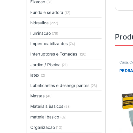
Fixacao
(31)
Fundo e seladora
(12)
hidraulica
(227)
Iluminacao
(79)
Prod
Impermeabilizantes
(74)
Interruptores e Tomadas
(120)
Casa
,
C
Jardim / Piscina
(21)
PEDRA 
latex
(2)
Lubrificantes e desengripantes
(23)
Massas
(40)
Materiais Basicos
(58)
material basico
(62)
Organizacao
(13)